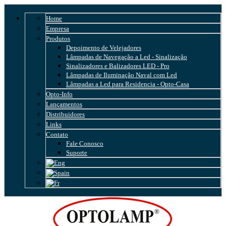
Home
Empresa
Produtos
Depoimento de Velejadores
Lâmpadas de Navegação a Led - Sinalização
Sinalizadores e Balizadores LED - Pro
Lâmpadas de Iluminação Naval com Led
Lâmpadas a Led para Residencia - Opto-Casa
Opto-Info
Lançamentos
Distribuidores
Links
Contato
Fale Conosco
Suporte