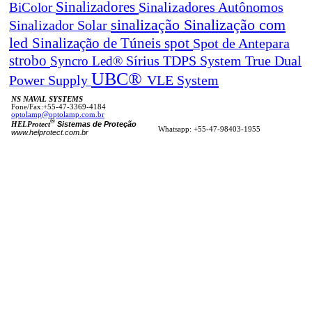
Sinalizadores
BiColor
Sinalizadores Autônomos
sinalização
Sinalização com
Sinalizador Solar
led
spot
Sinalização de Túneis
Spot de Antepara
strobo
True Dual
Syncro Led®
Sírius
TDPS System
UBC®
Power Supply
VLE System
NS NAVAL SYSTEMS
Fone/Fax:+55-47-3369-4184
optolamp@optolamp.com.br
®
Sistemas de Proteção
HELProtect
Whatsapp: +55-47-98403-1955
www.helprotect.com.br