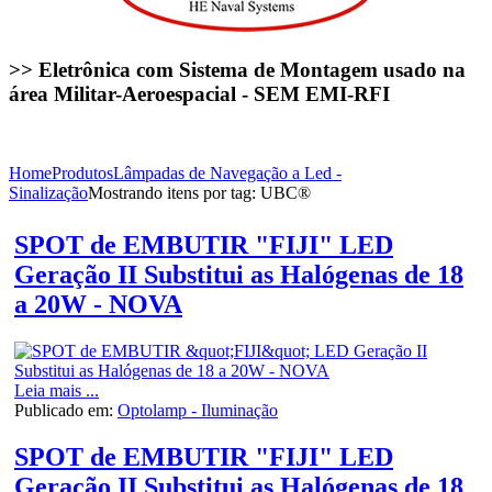
>> Eletrônica com Sistema de Montagem usado na
área Militar-Aeroespacial - SEM EMI-RFI
Home
Produtos
Lâmpadas de Navegação a Led -
Sinalização
Mostrando itens por tag: UBC®
SPOT de EMBUTIR "FIJI" LED
Geração II Substitui as Halógenas de 18
a 20W - NOVA
Leia mais ...
Publicado em:
Optolamp - Iluminação
SPOT de EMBUTIR "FIJI" LED
Geração II Substitui as Halógenas de 18