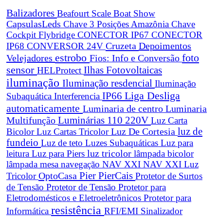
Balizadores
Beafourt Scale
Boat Show
CapsulasLeds
Chave 3 Posições Amazônia
Chave
Cockpit Flybridge
CONECTOR IP67
CONECTOR
Cruzeta
Depoimentos
IP68
CONVERSOR 24V
estrobo
foto
Velejadores
Fios: Info e Conversão
sensor
Ilhas Fotovoltaicas
HELProtect
iluminação
Iluminação resdencial
Iluminação
Liga Desliga
IP66
Subaquática
Interferencia
automaticamente
Luminaria de centro
Luminaria
Luminárias 110 220V
Multifunção
Luz Carta
Luz De Cortesia
luz de
Bicolor
Luz Cartas Tricolor
fundeio
Luz de teto
Luzes Subaquáticas
Luz para
leitura
Luz para Piers
luz tricolor
lâmpada bicolor
lâmpada mesa navegação
NAV XXI
NAV XXI Luz
Pier
PierCais
OptoCasa
Tricolor
Protetor de Surtos
de Tensão
Protetor de Tensão
Protetor para
Eletrodomésticos e Eletroeletrônicos
Protetor para
resistência
Informática
RFI/EMI
Sinalizador