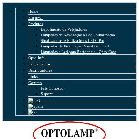
Home
Empresa
Produtos
Depoimento de Velejadores
Lâmpadas de Navegação a Led - Sinalização
Sinalizadores e Balizadores LED - Pro
Lâmpadas de Iluminação Naval com Led
Lâmpadas a Led para Residencia - Opto-Casa
Opto-Info
Lançamentos
Distribuidores
Links
Contato
Fale Conosco
Suporte