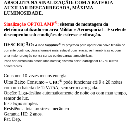
ABSOLUTA NA SINALIZAÇÃO: COM A BATERIA
AUXILIAR DESCARREGADA, MÁXIMA
LUMINOSIDADE.
®
Sinalização OPTOLAMP
:
sistema de montagem da
eletrônica utilizado em área Militar e Aeroespacial – Excelente
desempenho sob condições de estresse e vibração.
DESCRIÇÃO:
®
A linha
Sapphire
foi projetada para operar em baixa tensão de
corrente contínua, dessa forma é mais estável com relação às harmônicas e, com
uma maior proteção contra surtos ou descargas atmosféricas.
Pode ser alimentada desde uma bateria; sistema solar; carregador DC ou outros
conversores.
Consome 10 vezes menos energia.
®
Ultra Baixo Consumo –
UBC
pode funcionar até 9 a 20 noites
com uma bateria de 12V/75A, sem ser recarregada.
Opção: Liga-desliga automaticamente de noite ou com mau tempo,
sensor de luz.
Instalação simples.
Resistência total ao stress mecânico.
Garantia HE: 2 anos.
Pat. Dep.