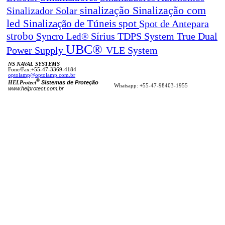
sinalização
Sinalização com
Sinalizador Solar
led
spot
Sinalização de Túneis
Spot de Antepara
strobo
True Dual
Syncro Led®
Sírius
TDPS System
UBC®
Power Supply
VLE System
NS NAVAL SYSTEMS
Fone/Fax:+55-47-3369-4184
optolamp@optolamp.com.br
®
Sistemas de Proteção
HELProtect
Whatsapp: +55-47-98403-1955
www.helprotect.com.br