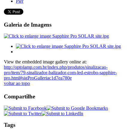
Pier
Galeria de Imagens
View the embedded image gallery online at:
http://optolamp.com.br/index.php/produtos/sinalizacao-
pro/item/79-sinalizador-balizador-com-led-estrobo-sapphire-
pro.html#sigProGalleriac1d7ea780e
voltar ao topo
Compartilhe
Tags