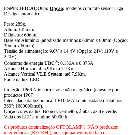
ESPECIFICAÇÕES:
Opção
:
modelos com foto sensor Liga-
Desliga automatico.
Peso: 289g.
Altura: 135mm.
Diâmetro: 60mm.
Base em Alumínio (anodizado marinho): 60mm x 80mm (Opção:
30mm x 60mm).
Tensão de alimentação: 9,6V a 14,4V (Opção: 24V; 110V e
220V).
®
Consumo de energia
UBC
: 0,156A a 0,375A.
Alcance Horizontal: 5,9Km a 7,7Km.
Alcance Vertical
VLE System
: até 7,9Km.
Fonte da luz: LED.
Proteção: IP66 Não corrosivo e não magnético (consulte por
productos IP67).
Intensidade da luz branca: LED de Alta Intensidade (Total nos
360°: 1680000mcd).
Opção cores da luz: Branco; vermelho; âmbar, azul e verde.
Vida dos LEDs: mínimo 50000 h.
Os produtos de sinalização OPTOLAMP® NÃO produzem
interferências (RFI-EMI), nos equipamentos do barco.