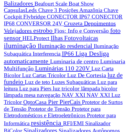
Balizadores
Beafourt Scale
Boat Show
CapsulasLeds
Chave 3 Posições Amazônia
Chave
Cockpit Flybridge
CONECTOR IP67
CONECTOR
Cruzeta
Depoimentos
IP68
CONVERSOR 24V
estrobo
foto
Velejadores
Fios: Info e Conversão
sensor
Ilhas Fotovoltaicas
HELProtect
iluminação
Iluminação resdencial
Iluminação
Liga Desliga
IP66
Subaquática
Interferencia
automaticamente
Luminaria de centro
Luminaria
Luminárias 110 220V
Multifunção
Luz Carta
Luz De Cortesia
luz de
Bicolor
Luz Cartas Tricolor
fundeio
Luz de teto
Luzes Subaquáticas
Luz para
leitura
Luz para Piers
luz tricolor
lâmpada bicolor
lâmpada mesa navegação
NAV XXI
NAV XXI Luz
Pier
PierCais
OptoCasa
Tricolor
Protetor de Surtos
de Tensão
Protetor de Tensão
Protetor para
Eletrodomésticos e Eletroeletrônicos
Protetor para
resistência
Informática
RFI/EMI
Sinalizador
Sinalizadores
BiColor
Sinalizadores Autônomos