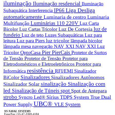
iluminação
Iluminação resdencial
Iluminação
Liga Desliga
IP66
Subaquática
Interferencia
automaticamente
Luminaria de centro
Luminaria
Luminárias 110 220V
Multifunção
Luz Carta
Luz De Cortesia
luz de
Bicolor
Luz Cartas Tricolor
fundeio
Luz de teto
Luzes Subaquáticas
Luz para
leitura
Luz para Piers
luz tricolor
lâmpada bicolor
lâmpada mesa navegação
NAV XXI
NAV XXI Luz
Pier
PierCais
OptoCasa
Tricolor
Protetor de Surtos
de Tensão
Protetor de Tensão
Protetor para
Eletrodomésticos e Eletroeletrônicos
Protetor para
resistência
Informática
RFI/EMI
Sinalizador
Sinalizadores
BiColor
Sinalizadores Autônomos
sinalização
Sinalização com
Sinalizador Solar
led
spot
Sinalização de Túneis
Spot de Antepara
strobo
True Dual
Syncro Led®
Sírius
TDPS System
UBC®
Power Supply
VLE System
NS NAVAL SYSTEMS
Fone/Fax:+55-47-3369-4184