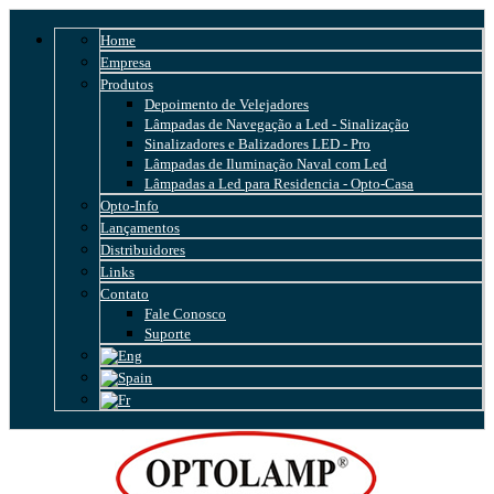
Home
Empresa
Produtos
Depoimento de Velejadores
Lâmpadas de Navegação a Led - Sinalização
Sinalizadores e Balizadores LED - Pro
Lâmpadas de Iluminação Naval com Led
Lâmpadas a Led para Residencia - Opto-Casa
Opto-Info
Lançamentos
Distribuidores
Links
Contato
Fale Conosco
Suporte