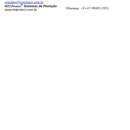
optolamp@optolamp.com.br
®
Sistemas de Proteção
HELProtect
Whatsapp: +55-47-98403-1955
www.helprotect.com.br