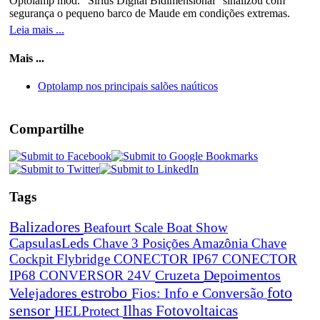
Optolamp mod. "Sírius Digital Bidimensional" sinalizou com
segurança o pequeno barco de Maude em condições extremas.
Leia mais ...
Mais ...
Optolamp nos principais salões naúticos
Compartilhe
Tags
Balizadores
Beafourt Scale
Boat Show
CapsulasLeds
Chave 3 Posições Amazônia
Chave
Cockpit Flybridge
CONECTOR IP67
CONECTOR
Cruzeta
Depoimentos
IP68
CONVERSOR 24V
estrobo
foto
Velejadores
Fios: Info e Conversão
sensor
Ilhas Fotovoltaicas
HELProtect