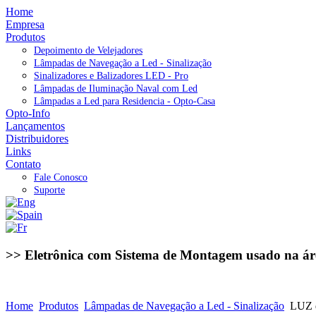
Home
Empresa
Produtos
Depoimento de Velejadores
Lâmpadas de Navegação a Led - Sinalização
Sinalizadores e Balizadores LED - Pro
Lâmpadas de Iluminação Naval com Led
Lâmpadas a Led para Residencia - Opto-Casa
Opto-Info
Lançamentos
Distribuidores
Links
Contato
Fale Conosco
Suporte
>> Eletrônica com Sistema de Montagem usado na ár
Home
Produtos
Lâmpadas de Navegação a Led - Sinalização
LUZ 