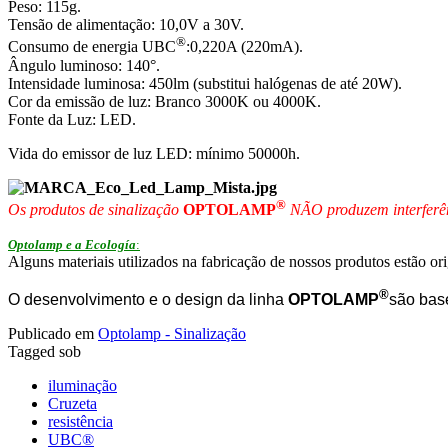
Peso: 115g.
Tensão de alimentação: 10,0V a 30V.
®
Consumo de energia UBC
:0,220A (220mA).
Ângulo luminoso: 140°.
Intensidade luminosa: 450lm (substitui halógenas de até 20W).
Cor da emissão de luz: Branco 3000K ou 4000K.
Fonte da Luz: LED.
Vida do emissor de luz LED: mínimo 50000h.
®
Os produtos de sinalização
OPTOLAMP
NÃO produzem interferê
Optolamp e a Ecología
:
Alguns materiais utilizados na fabricação de nossos produtos estão or
®
O desenvolvimento e o design da linha
OPTOLAMP
são bas
Publicado em
Optolamp - Sinalização
Tagged sob
iluminação
Cruzeta
resistência
UBC®