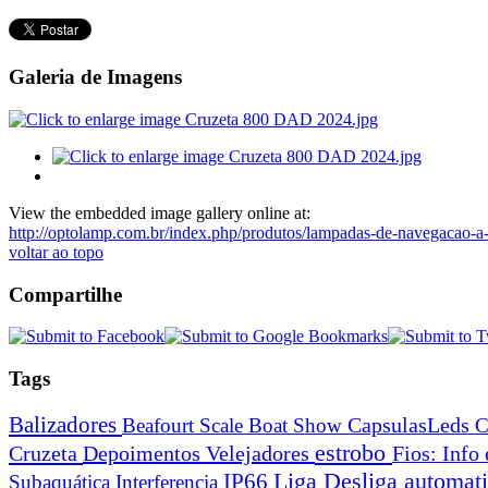
Galeria de Imagens
View the embedded image gallery online at:
http://optolamp.com.br/index.php/produtos/lampadas-de-navegacao-a-
voltar ao topo
Compartilhe
Tags
Balizadores
Beafourt Scale
Boat Show
CapsulasLeds
C
estrobo
Cruzeta
Depoimentos Velejadores
Fios: Info
Liga Desliga automa
IP66
Subaquática
Interferencia