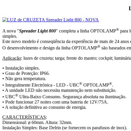
®
A nova "
Spreader Light 800
" completa a linha OPTOLAMP
para l
simples.
Este novo modelo é conseqüência da experiência de mais de 24 anos
®
O desenvolvimento e design da linha OPTOLAMP
são baseados em
Aplicação
: luzes de cruzeta; targa; frente do mastro; cockpit; luminá
• Instalação simples.
• Grau de Proteção: IP66.
• Não gera temperatura.
®
®
• Integralmente Electrónica - LED - UBC
OPTOLAMP
.
• A unidade LED não necessita manutenção nem substituição.
®
• UBC
Ultra-Baixo Consumo. Segurança absoluta na iluminação.
• Pode funcionar 27 noites com uma bateria de 12V/75A.
• A solução definitiva ao consumo de energia.
CARACTERÍSTICAS
:
Dimensional: ø 60mm. Altura: 32mm.
Instalação Simples: Base Delrin (se fornecem os parafusos de inox).