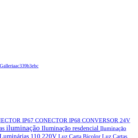
roGalleriaac339b3ebc
ECTOR IP67
CONECTOR IP68
CONVERSOR 24V
iluminação
cas
Iluminação resdencial
Iluminação
Luminárias 110 220V
Luz Carta Bicolor
Luz Cartas