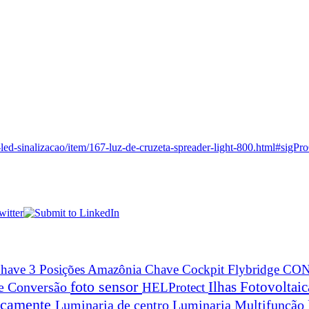
led-sinalizacao/item/167-luz-de-cruzeta-spreader-light-800.html#sigP
have 3 Posições Amazônia
Chave Cockpit Flybridge
CON
foto sensor
Ilhas Fotovoltai
 e Conversão
HELProtect
ticamente
Luminaria de centro
Luminaria Multifunção