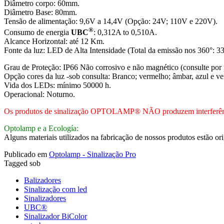
Diâmetro corpo: 60mm.
Diâmetro Base: 80mm.
Tensão de alimentação: 9,6V a 14,4V (Opção: 24V; 110V e 220V).
®
Consumo de energia
UBC
: 0,312A to 0,510A.
Alcance Horizontal: até 12 Km.
Fonte da luz: LED de Alta Intensidade (Total da emissão nos 360°: 
Grau de Proteção: IP66 Não corrosivo e não magnético (consulte por 
Opção cores da luz -sob consulta: Branco; vermelho; âmbar, azul e ve
Vida dos LEDs: mínimo 50000 h.
Operacional: Noturno.
Os produtos de sinalização OPTOLAMP® NÃO produzem interferênc
Optolamp e a Ecología:
Alguns materiais utilizados na fabricação de nossos produtos estão or
Publicado em
Optolamp - Sinalização Pro
Tagged sob
Balizadores
Sinalização com led
Sinalizadores
UBC®
Sinalizador BiColor