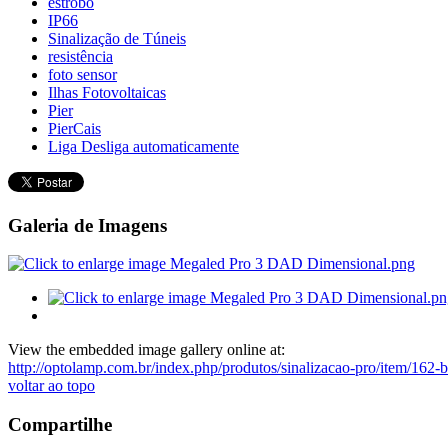
estrobo
IP66
Sinalização de Túneis
resistência
foto sensor
Ilhas Fotovoltaicas
Pier
PierCais
Liga Desliga automaticamente
Galeria de Imagens
View the embedded image gallery online at:
http://optolamp.com.br/index.php/produtos/sinalizacao-pro/item/162-
voltar ao topo
Compartilhe