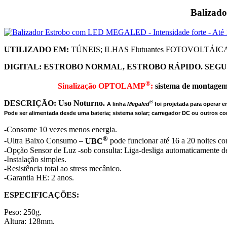
Balizad
UTILIZADO EM:
TÚNEIS; ILHAS Flutuantes FOTOVOLTÁI
DIGITAL
:
ESTROBO NORMAL,
ESTROBO RÁPIDO. SEG
®
Sinalização OPTOLAMP
:
sistema de montagem d
DESCRIÇÃO: Uso Noturno.
®
A linha
Megaled
foi projetada para operar 
Pode ser alimentada desde uma bateria; sistema solar; carregador DC ou outros co
-Consome 10 vezes menos energia.
®
-Ultra Baixo Consumo –
UBC
pode funcionar até 16 a 20 noites c
-Opção Sensor de Luz -sob consulta: Liga-desliga automaticamente 
-Instalação simples.
-Resistência total ao stress mecânico.
-Garantia HE: 2 anos.
ESPECIFICAÇÕES:
Peso: 250g.
Altura: 128mm.