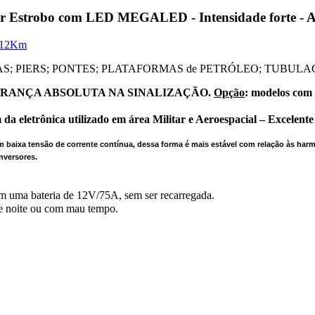
or Estrobo com LED MEGALED - Intensidade forte - 
CAS; PIERS; PONTES; PLATAFORMAS de PETRÓLEO; TUBULA
URANÇA ABSOLUTA NA SINALIZAÇÃO.
Opção
: modelos com 
a eletrônica utilizado em área Militar e Aeroespacial – Excelente
em baixa tensão de corrente contínua, dessa forma é mais estável com relação às ha
nversores.
om uma bateria de 12V/75A, sem ser recarregada.
de noite ou com mau tempo.