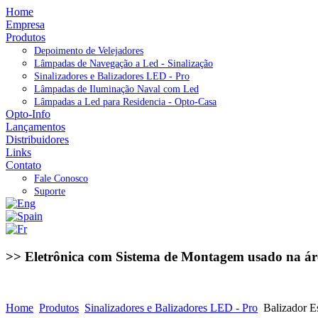
Home
Empresa
Produtos
Depoimento de Velejadores
Lâmpadas de Navegação a Led - Sinalização
Sinalizadores e Balizadores LED - Pro
Lâmpadas de Iluminação Naval com Led
Lâmpadas a Led para Residencia - Opto-Casa
Opto-Info
Lançamentos
Distribuidores
Links
Contato
Fale Conosco
Suporte
>> Eletrônica com Sistema de Montagem usado na ár
Home
Produtos
Sinalizadores e Balizadores LED - Pro
Balizador 