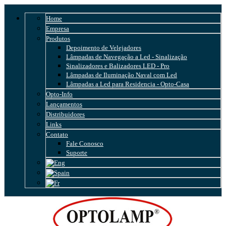
Home
Empresa
Produtos
Depoimento de Velejadores
Lâmpadas de Navegação a Led - Sinalização
Sinalizadores e Balizadores LED - Pro
Lâmpadas de Iluminação Naval com Led
Lâmpadas a Led para Residencia - Opto-Casa
Opto-Info
Lançamentos
Distribuidores
Links
Contato
Fale Conosco
Suporte