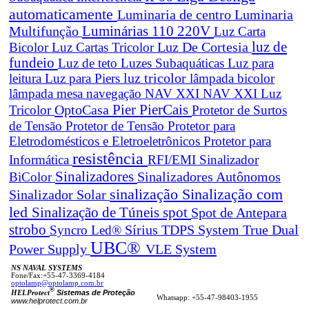
automaticamente
Luminaria de centro
Luminaria
Luminárias 110 220V
Multifunção
Luz Carta
Luz De Cortesia
luz de
Bicolor
Luz Cartas Tricolor
fundeio
Luz de teto
Luzes Subaquáticas
Luz para
leitura
Luz para Piers
luz tricolor
lâmpada bicolor
lâmpada mesa navegação
NAV XXI
NAV XXI Luz
Pier
PierCais
OptoCasa
Tricolor
Protetor de Surtos
de Tensão
Protetor de Tensão
Protetor para
Eletrodomésticos e Eletroeletrônicos
Protetor para
resistência
Informática
RFI/EMI
Sinalizador
Sinalizadores
BiColor
Sinalizadores Autônomos
sinalização
Sinalização com
Sinalizador Solar
led
spot
Sinalização de Túneis
Spot de Antepara
strobo
True Dual
Syncro Led®
Sírius
TDPS System
UBC®
Power Supply
VLE System
NS NAVAL SYSTEMS
Fone/Fax:+55-47-3369-4184
optolamp@optolamp.com.br
®
Sistemas de Proteção
HELProtect
Whatsapp: +55-47-98403-1955
www.helprotect.com.br