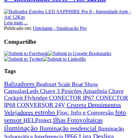
Leia mais ...
Publicado em:
Optolamp - Sinalização Pro
Compartilhe
Tags
Balizadores
Beafourt Scale
Boat Show
CapsulasLeds
Chave 3 Posições Amazônia
Chave
Cockpit Flybridge
CONECTOR IP67
CONECTOR
Cruzeta
Depoimentos
IP68
CONVERSOR 24V
estrobo
foto
Velejadores
Fios: Info e Conversão
sensor
Ilhas Fotovoltaicas
HELProtect
iluminação
Iluminação resdencial
Iluminação
Liga Desliga
IP66
Subaquática
Interferencia