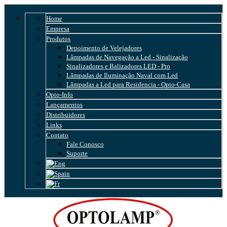
Home
Empresa
Produtos
Depoimento de Velejadores
Lâmpadas de Navegação a Led - Sinalização
Sinalizadores e Balizadores LED - Pro
Lâmpadas de Iluminação Naval com Led
Lâmpadas a Led para Residencia - Opto-Casa
Opto-Info
Lançamentos
Distribuidores
Links
Contato
Fale Conosco
Suporte