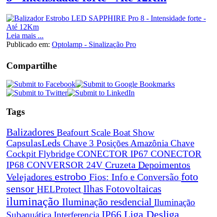
Leia mais ...
Publicado em:
Optolamp - Sinalização Pro
Compartilhe
Tags
Balizadores
Beafourt Scale
Boat Show
CapsulasLeds
Chave 3 Posições Amazônia
Chave
Cockpit Flybridge
CONECTOR IP67
CONECTOR
Cruzeta
Depoimentos
IP68
CONVERSOR 24V
estrobo
foto
Velejadores
Fios: Info e Conversão
sensor
Ilhas Fotovoltaicas
HELProtect
iluminação
Iluminação resdencial
Iluminação
Liga Desliga
IP66
Subaquática
Interferencia