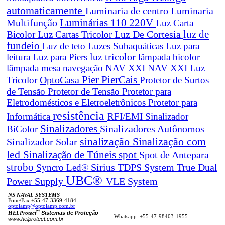
automaticamente
Luminaria de centro
Luminaria
Luminárias 110 220V
Multifunção
Luz Carta
Luz De Cortesia
luz de
Bicolor
Luz Cartas Tricolor
fundeio
Luz de teto
Luzes Subaquáticas
Luz para
leitura
Luz para Piers
luz tricolor
lâmpada bicolor
lâmpada mesa navegação
NAV XXI
NAV XXI Luz
Pier
PierCais
OptoCasa
Tricolor
Protetor de Surtos
de Tensão
Protetor de Tensão
Protetor para
Eletrodomésticos e Eletroeletrônicos
Protetor para
resistência
Informática
RFI/EMI
Sinalizador
Sinalizadores
BiColor
Sinalizadores Autônomos
sinalização
Sinalização com
Sinalizador Solar
led
spot
Sinalização de Túneis
Spot de Antepara
strobo
True Dual
Syncro Led®
Sírius
TDPS System
UBC®
Power Supply
VLE System
NS NAVAL SYSTEMS
Fone/Fax:+55-47-3369-4184
optolamp@optolamp.com.br
®
Sistemas de Proteção
HELProtect
Whatsapp: +55-47-98403-1955
www.helprotect.com.br