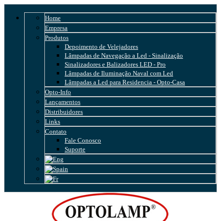
Home
Empresa
Produtos
Depoimento de Velejadores
Lâmpadas de Navegação a Led - Sinalização
Sinalizadores e Balizadores LED - Pro
Lâmpadas de Iluminação Naval com Led
Lâmpadas a Led para Residencia - Opto-Casa
Opto-Info
Lançamentos
Distribuidores
Links
Contato
Fale Conosco
Suporte