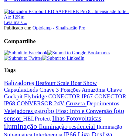
Leia mais ...
Publicado em:
Optolamp - Sinalização Pro
Compartilhe
Tags
Balizadores
Beafourt Scale
Boat Show
CapsulasLeds
Chave 3 Posições Amazônia
Chave
Cockpit Flybridge
CONECTOR IP67
CONECTOR
Cruzeta
Depoimentos
IP68
CONVERSOR 24V
estrobo
foto
Velejadores
Fios: Info e Conversão
sensor
Ilhas Fotovoltaicas
HELProtect
iluminação
Iluminação resdencial
Iluminação
Liga Desliga
IP66
Subaquática
Interferencia