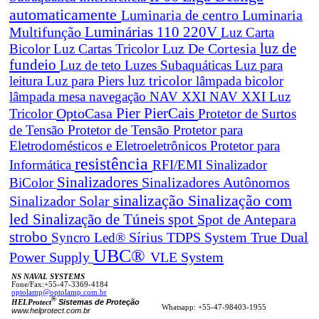
automaticamente
Luminaria de centro
Luminaria
Luminárias 110 220V
Multifunção
Luz Carta
Luz De Cortesia
luz de
Bicolor
Luz Cartas Tricolor
fundeio
Luz de teto
Luzes Subaquáticas
Luz para
leitura
Luz para Piers
luz tricolor
lâmpada bicolor
lâmpada mesa navegação
NAV XXI
NAV XXI Luz
Pier
PierCais
OptoCasa
Tricolor
Protetor de Surtos
de Tensão
Protetor de Tensão
Protetor para
Eletrodomésticos e Eletroeletrônicos
Protetor para
resistência
Informática
RFI/EMI
Sinalizador
Sinalizadores
BiColor
Sinalizadores Autônomos
sinalização
Sinalização com
Sinalizador Solar
led
spot
Sinalização de Túneis
Spot de Antepara
strobo
True Dual
Syncro Led®
Sírius
TDPS System
UBC®
Power Supply
VLE System
NS NAVAL SYSTEMS
Fone/Fax:+55-47-3369-4184
optolamp@optolamp.com.br
®
Sistemas de Proteção
HELProtect
Whatsapp: +55-47-98403-1955
www.helprotect.com.br