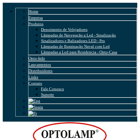
Home
Empresa
Produtos
Depoimento de Velejadores
Lâmpadas de Navegação a Led - Sinalização
Sinalizadores e Balizadores LED - Pro
Lâmpadas de Iluminação Naval com Led
Lâmpadas a Led para Residencia - Opto-Casa
Opto-Info
Lançamentos
Distribuidores
Links
Contato
Fale Conosco
Suporte