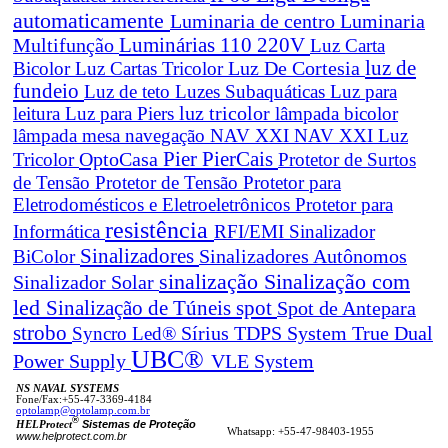
automaticamente
Luminaria de centro
Luminaria
Luminárias 110 220V
Multifunção
Luz Carta
Luz De Cortesia
luz de
Bicolor
Luz Cartas Tricolor
fundeio
Luz de teto
Luzes Subaquáticas
Luz para
leitura
Luz para Piers
luz tricolor
lâmpada bicolor
lâmpada mesa navegação
NAV XXI
NAV XXI Luz
Pier
PierCais
OptoCasa
Tricolor
Protetor de Surtos
de Tensão
Protetor de Tensão
Protetor para
Eletrodomésticos e Eletroeletrônicos
Protetor para
resistência
Informática
RFI/EMI
Sinalizador
Sinalizadores
BiColor
Sinalizadores Autônomos
sinalização
Sinalização com
Sinalizador Solar
led
spot
Sinalização de Túneis
Spot de Antepara
strobo
True Dual
Syncro Led®
Sírius
TDPS System
UBC®
Power Supply
VLE System
NS NAVAL SYSTEMS
Fone/Fax:+55-47-3369-4184
optolamp@optolamp.com.br
®
Sistemas de Proteção
HELProtect
Whatsapp: +55-47-98403-1955
www.helprotect.com.br