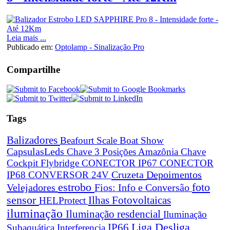
Leia mais ...
Publicado em:
Optolamp - Sinalização Pro
Compartilhe
Tags
Balizadores
Beafourt Scale
Boat Show
CapsulasLeds
Chave 3 Posições Amazônia
Chave
Cockpit Flybridge
CONECTOR IP67
CONECTOR
Cruzeta
Depoimentos
IP68
CONVERSOR 24V
estrobo
foto
Velejadores
Fios: Info e Conversão
sensor
Ilhas Fotovoltaicas
HELProtect
iluminação
Iluminação resdencial
Iluminação
Liga Desliga
IP66
Subaquática
Interferencia