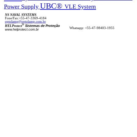
UBC®
Power Supply
VLE System
NS NAVAL SYSTEMS
Fone/Fax:+55-47-3369-4184
optolamp@optolamp.com.br
®
Sistemas de Proteção
HELProtect
Whatsapp: +55-47-98403-1955
www.helprotect.com.br