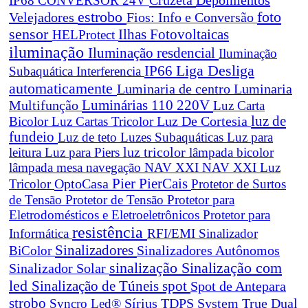
IP68
CONVERSOR 24V
estrobo
foto
Velejadores
Fios: Info e Conversão
sensor
Ilhas Fotovoltaicas
HELProtect
iluminação
Iluminação resdencial
Iluminação
Liga Desliga
IP66
Subaquática
Interferencia
automaticamente
Luminaria de centro
Luminaria
Luminárias 110 220V
Multifunção
Luz Carta
Luz De Cortesia
luz de
Bicolor
Luz Cartas Tricolor
fundeio
Luz de teto
Luzes Subaquáticas
Luz para
leitura
Luz para Piers
luz tricolor
lâmpada bicolor
lâmpada mesa navegação
NAV XXI
NAV XXI Luz
Pier
PierCais
OptoCasa
Tricolor
Protetor de Surtos
de Tensão
Protetor de Tensão
Protetor para
Eletrodomésticos e Eletroeletrônicos
Protetor para
resistência
Informática
RFI/EMI
Sinalizador
Sinalizadores
BiColor
Sinalizadores Autônomos
sinalização
Sinalização com
Sinalizador Solar
led
spot
Sinalização de Túneis
Spot de Antepara
strobo
True Dual
Syncro Led®
Sírius
TDPS System