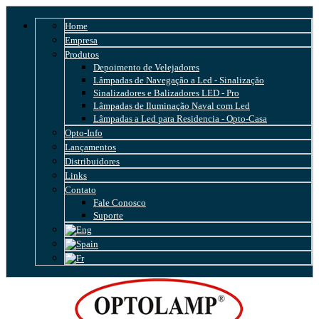
Home
Empresa
Produtos
Depoimento de Velejadores
Lâmpadas de Navegação a Led - Sinalização
Sinalizadores e Balizadores LED - Pro
Lâmpadas de Iluminação Naval com Led
Lâmpadas a Led para Residencia - Opto-Casa
Opto-Info
Lançamentos
Distribuidores
Links
Contato
Fale Conosco
Suporte