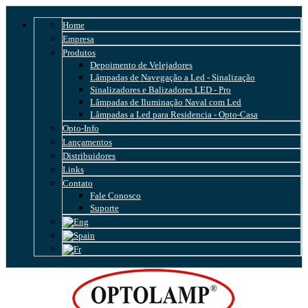
Home
Empresa
Produtos
Depoimento de Velejadores
Lâmpadas de Navegação a Led - Sinalização
Sinalizadores e Balizadores LED - Pro
Lâmpadas de Iluminação Naval com Led
Lâmpadas a Led para Residencia - Opto-Casa
Opto-Info
Lançamentos
Distribuidores
Links
Contato
Fale Conosco
Suporte