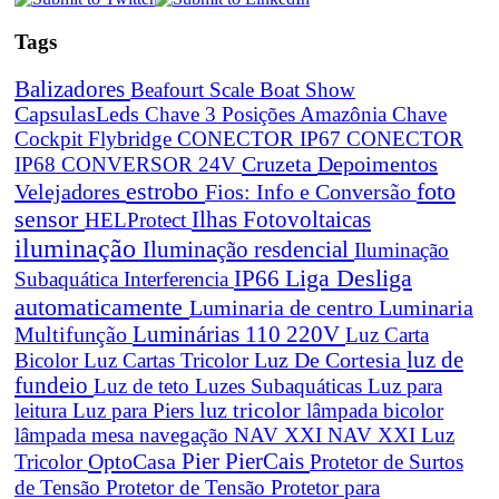
Tags
Balizadores
Beafourt Scale
Boat Show
CapsulasLeds
Chave 3 Posições Amazônia
Chave
Cockpit Flybridge
CONECTOR IP67
CONECTOR
Cruzeta
Depoimentos
IP68
CONVERSOR 24V
estrobo
foto
Velejadores
Fios: Info e Conversão
sensor
Ilhas Fotovoltaicas
HELProtect
iluminação
Iluminação resdencial
Iluminação
Liga Desliga
IP66
Subaquática
Interferencia
automaticamente
Luminaria de centro
Luminaria
Luminárias 110 220V
Multifunção
Luz Carta
Luz De Cortesia
luz de
Bicolor
Luz Cartas Tricolor
fundeio
Luz de teto
Luzes Subaquáticas
Luz para
leitura
Luz para Piers
luz tricolor
lâmpada bicolor
lâmpada mesa navegação
NAV XXI
NAV XXI Luz
Pier
PierCais
OptoCasa
Tricolor
Protetor de Surtos
de Tensão
Protetor de Tensão
Protetor para