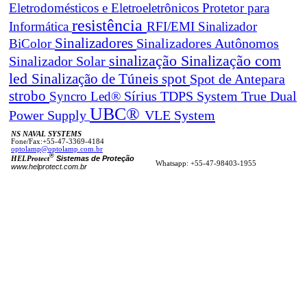
Eletrodomésticos e Eletroeletrônicos
Protetor para
resistência
Informática
RFI/EMI
Sinalizador
Sinalizadores
BiColor
Sinalizadores Autônomos
sinalização
Sinalização com
Sinalizador Solar
led
spot
Sinalização de Túneis
Spot de Antepara
strobo
True Dual
Syncro Led®
Sírius
TDPS System
UBC®
Power Supply
VLE System
NS NAVAL SYSTEMS
Fone/Fax:+55-47-3369-4184
optolamp@optolamp.com.br
®
Sistemas de Proteção
HELProtect
Whatsapp: +55-47-98403-1955
www.helprotect.com.br