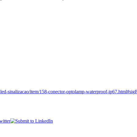
-led-sinalizacao/item/158-conector-optolamp-waterproof-ip67.html#si