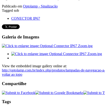
Publicado em
Optolamp - Sinalização
Tagged sob
CONECTOR IP67
Galeria de Imagens
View the embedded image gallery online at:
http://optolamp.com.br/index.php/produtos/lampadas-de-navegacao-a
voltar ao topo
Compartilhe
Tags