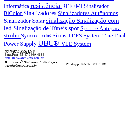
resistência
Informática
RFI/EMI
Sinalizador
Sinalizadores
BiColor
Sinalizadores Autônomos
sinalização
Sinalização com
Sinalizador Solar
led
spot
Sinalização de Túneis
Spot de Antepara
strobo
True Dual
Syncro Led®
Sírius
TDPS System
UBC®
Power Supply
VLE System
NS NAVAL SYSTEMS
Fone/Fax:+55-47-3369-4184
optolamp@optolamp.com.br
®
Sistemas de Proteção
HELProtect
Whatsapp: +55-47-98403-1955
www.helprotect.com.br