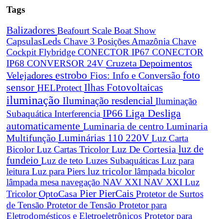
Tags
Balizadores
Beafourt Scale
Boat Show
CapsulasLeds
Chave 3 Posições Amazônia
Chave
Cockpit Flybridge
CONECTOR IP67
CONECTOR
Cruzeta
Depoimentos
IP68
CONVERSOR 24V
estrobo
foto
Velejadores
Fios: Info e Conversão
sensor
Ilhas Fotovoltaicas
HELProtect
iluminação
Iluminação resdencial
Iluminação
Liga Desliga
IP66
Subaquática
Interferencia
automaticamente
Luminaria de centro
Luminaria
Luminárias 110 220V
Multifunção
Luz Carta
Luz De Cortesia
luz de
Bicolor
Luz Cartas Tricolor
fundeio
Luz de teto
Luzes Subaquáticas
Luz para
leitura
Luz para Piers
luz tricolor
lâmpada bicolor
lâmpada mesa navegação
NAV XXI
NAV XXI Luz
Pier
PierCais
OptoCasa
Tricolor
Protetor de Surtos
de Tensão
Protetor de Tensão
Protetor para
Eletrodomésticos e Eletroeletrônicos
Protetor para