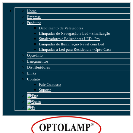
Home
Empresa
Produtos
Depoimento de Velejadores
Lâmpadas de Navegação a Led - Sinalização
Sinalizadores e Balizadores LED - Pro
Lâmpadas de Iluminação Naval com Led
Lâmpadas a Led para Residencia - Opto-Casa
Opto-Info
Lançamentos
Distribuidores
Links
Contato
Fale Conosco
Suporte