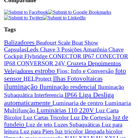
Compartilhe
Tags
Balizadores
Beafourt Scale
Boat Show
CapsulasLeds
Chave 3 Posições Amazônia
Chave
Cockpit Flybridge
CONECTOR IP67
CONECTOR
Cruzeta
Depoimentos
IP68
CONVERSOR 24V
estrobo
foto
Velejadores
Fios: Info e Conversão
sensor
Ilhas Fotovoltaicas
HELProtect
iluminação
Iluminação resdencial
Iluminação
Liga Desliga
IP66
Subaquática
Interferencia
automaticamente
Luminaria de centro
Luminaria
Luminárias 110 220V
Multifunção
Luz Carta
Luz De Cortesia
luz de
Bicolor
Luz Cartas Tricolor
fundeio
Luz de teto
Luzes Subaquáticas
Luz para
leitura
Luz para Piers
luz tricolor
lâmpada bicolor