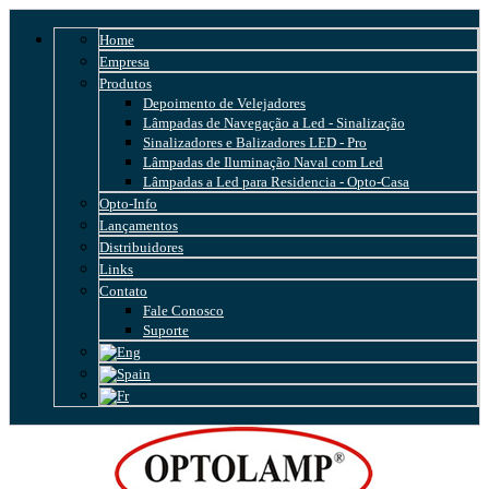
Home
Empresa
Produtos
Depoimento de Velejadores
Lâmpadas de Navegação a Led - Sinalização
Sinalizadores e Balizadores LED - Pro
Lâmpadas de Iluminação Naval com Led
Lâmpadas a Led para Residencia - Opto-Casa
Opto-Info
Lançamentos
Distribuidores
Links
Contato
Fale Conosco
Suporte