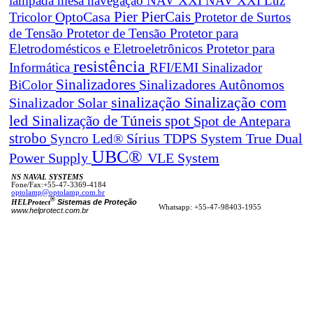
lâmpada mesa navegação
NAV XXI
NAV XXI Luz
Pier
PierCais
OptoCasa
Tricolor
Protetor de Surtos
de Tensão
Protetor de Tensão
Protetor para
Eletrodomésticos e Eletroeletrônicos
Protetor para
resistência
Informática
RFI/EMI
Sinalizador
Sinalizadores
BiColor
Sinalizadores Autônomos
sinalização
Sinalização com
Sinalizador Solar
led
spot
Sinalização de Túneis
Spot de Antepara
strobo
True Dual
Syncro Led®
Sírius
TDPS System
UBC®
Power Supply
VLE System
NS NAVAL SYSTEMS
Fone/Fax:+55-47-3369-4184
optolamp@optolamp.com.br
®
Sistemas de Proteção
HELProtect
Whatsapp: +55-47-98403-1955
www.helprotect.com.br