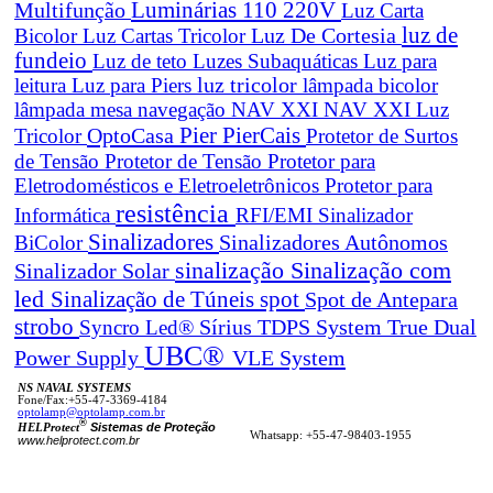
Luminárias 110 220V
Multifunção
Luz Carta
Luz De Cortesia
luz de
Bicolor
Luz Cartas Tricolor
fundeio
Luz de teto
Luzes Subaquáticas
Luz para
leitura
Luz para Piers
luz tricolor
lâmpada bicolor
lâmpada mesa navegação
NAV XXI
NAV XXI Luz
Pier
PierCais
OptoCasa
Tricolor
Protetor de Surtos
de Tensão
Protetor de Tensão
Protetor para
Eletrodomésticos e Eletroeletrônicos
Protetor para
resistência
Informática
RFI/EMI
Sinalizador
Sinalizadores
BiColor
Sinalizadores Autônomos
sinalização
Sinalização com
Sinalizador Solar
led
spot
Sinalização de Túneis
Spot de Antepara
strobo
True Dual
Syncro Led®
Sírius
TDPS System
UBC®
Power Supply
VLE System
NS NAVAL SYSTEMS
Fone/Fax:+55-47-3369-4184
optolamp@optolamp.com.br
®
Sistemas de Proteção
HELProtect
Whatsapp: +55-47-98403-1955
www.helprotect.com.br