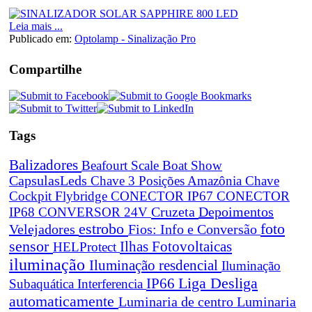
Leia mais ...
Publicado em:
Optolamp - Sinalização Pro
Compartilhe
Tags
Balizadores
Beafourt Scale
Boat Show
CapsulasLeds
Chave 3 Posições Amazônia
Chave
Cockpit Flybridge
CONECTOR IP67
CONECTOR
Cruzeta
Depoimentos
IP68
CONVERSOR 24V
estrobo
foto
Velejadores
Fios: Info e Conversão
sensor
Ilhas Fotovoltaicas
HELProtect
iluminação
Iluminação resdencial
Iluminação
Liga Desliga
IP66
Subaquática
Interferencia
automaticamente
Luminaria de centro
Luminaria