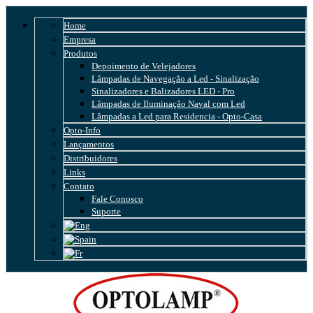
Home
Empresa
Produtos
Depoimento de Velejadores
Lâmpadas de Navegação a Led - Sinalização
Sinalizadores e Balizadores LED - Pro
Lâmpadas de Iluminação Naval com Led
Lâmpadas a Led para Residencia - Opto-Casa
Opto-Info
Lançamentos
Distribuidores
Links
Contato
Fale Conosco
Suporte