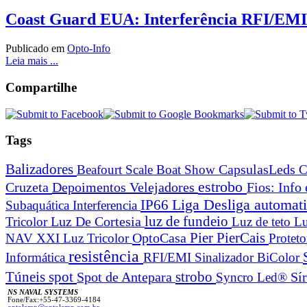
Coast Guard EUA: Interferência RFI/EMI
Publicado em
Opto-Info
Leia mais ...
Compartilhe
Tags
Balizadores
Beafourt Scale
Boat Show
CapsulasLeds
C
estrobo
Cruzeta
Depoimentos Velejadores
Fios: Info
Liga Desliga automa
IP66
Subaquática
Interferencia
Luz De Cortesia
luz de fundeio
Tricolor
Luz de teto
Lu
Pier
PierCais
OptoCasa
NAV XXI Luz Tricolor
Protet
resistência
Informática
RFI/EMI
Sinalizador BiColor
spot
strobo
Túneis
Spot de Antepara
Syncro Led®
Sí
NS NAVAL SYSTEMS
Fone/Fax:+55-47-3369-4184