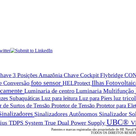
have 3 Posições Amazônia
Chave Cockpit Flybridge
CON
foto sensor
Ilhas Fotovoltai
 e Conversão
HELProtect
ticamente
Luminaria de centro
Luminaria Multifunção
zes Subaquáticas
Luz para leitura
Luz para Piers
luz trico
or de Surtos de Tensão
Protetor de Tensão
Protetor para Ele
Sinalizadores
Sinalizadores Autônomos
Sinalizador So
UBC®
True Dual Power Supply
V
rius
TDPS System
Patentes e marcas registradas são propriedade de HE Naval 
TODOS OS DIREITOS RESER