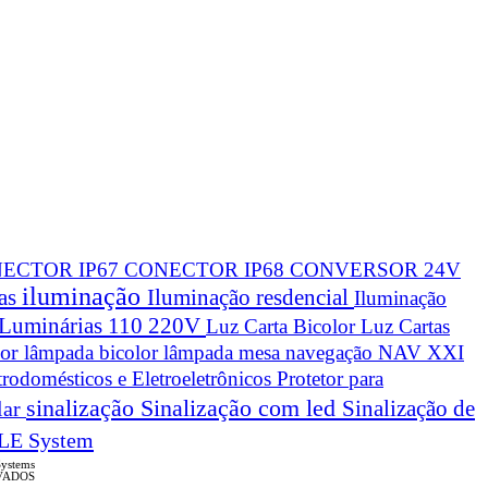
ECTOR IP67
CONECTOR IP68
CONVERSOR 24V
iluminação
cas
Iluminação resdencial
Iluminação
Luminárias 110 220V
Luz Carta Bicolor
Luz Cartas
lor
lâmpada bicolor
lâmpada mesa navegação
NAV XXI
trodomésticos e Eletroeletrônicos
Protetor para
sinalização
Sinalização com led
Sinalização de
lar
LE System
Systems
VADOS