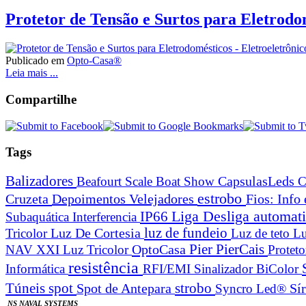
Protetor de Tensão e Surtos para Eletrodo
Publicado em
Opto-Casa®
Leia mais ...
Compartilhe
Tags
Balizadores
Beafourt Scale
Boat Show
CapsulasLeds
C
estrobo
Cruzeta
Depoimentos Velejadores
Fios: Info
Liga Desliga automa
IP66
Subaquática
Interferencia
Luz De Cortesia
luz de fundeio
Tricolor
Luz de teto
Lu
Pier
PierCais
OptoCasa
NAV XXI Luz Tricolor
Protet
resistência
Informática
RFI/EMI
Sinalizador BiColor
spot
strobo
Túneis
Spot de Antepara
Syncro Led®
Sí
NS NAVAL SYSTEMS