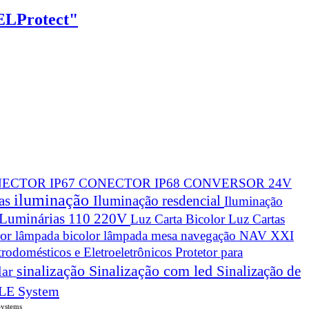
HELProtect"
ECTOR IP67
CONECTOR IP68
CONVERSOR 24V
iluminação
cas
Iluminação resdencial
Iluminação
Luminárias 110 220V
Luz Carta Bicolor
Luz Cartas
lor
lâmpada bicolor
lâmpada mesa navegação
NAV XXI
trodomésticos e Eletroeletrônicos
Protetor para
sinalização
Sinalização com led
Sinalização de
lar
LE System
Systems