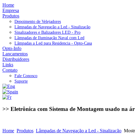
Home
Empresa
Produtos
Depoimento de Velejadores
Lâmpadas de Navegação a Led - Sinalização
Sinalizadores e Balizadores LED - Pro
Lâmpadas de Iluminação Naval com Led
Lâmpadas a Led para Residencia - Opto-Casa
Opto-Info
Lançamentos
Distribuidores
Links
Contato
Fale Conosco
Suporte
>> Eletrônica com Sistema de Montagem usado na ár
Home
Produtos
Lâmpadas de Navegação a Led - Sinalização
Mostr