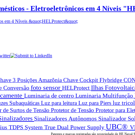
mésticos - Eletroeletrônicos em 4 Níveis "
have 3 Posições Amazônia
Chave Cockpit Flybridge
CON
foto sensor
Ilhas Fotovoltai
 e Conversão
HELProtect
ticamente
Luminaria de centro
Luminaria Multifunção
zes Subaquáticas
Luz para leitura
Luz para Piers
luz trico
or de Surtos de Tensão
Protetor de Tensão
Protetor para Ele
Sinalizadores
Sinalizadores Autônomos
Sinalizador So
UBC®
True Dual Power Supply
V
rius
TDPS System
Patentes e marcas registradas são propriedade de HE Naval 