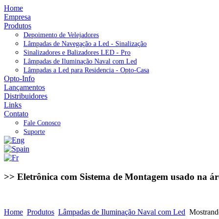
Home
Empresa
Produtos
Depoimento de Velejadores
Lâmpadas de Navegação a Led - Sinalização
Sinalizadores e Balizadores LED - Pro
Lâmpadas de Iluminação Naval com Led
Lâmpadas a Led para Residencia - Opto-Casa
Opto-Info
Lançamentos
Distribuidores
Links
Contato
Fale Conosco
Suporte
>> Eletrônica com Sistema de Montagem usado na ár
Home
Produtos
Lâmpadas de Iluminação Naval com Led
Mostrand