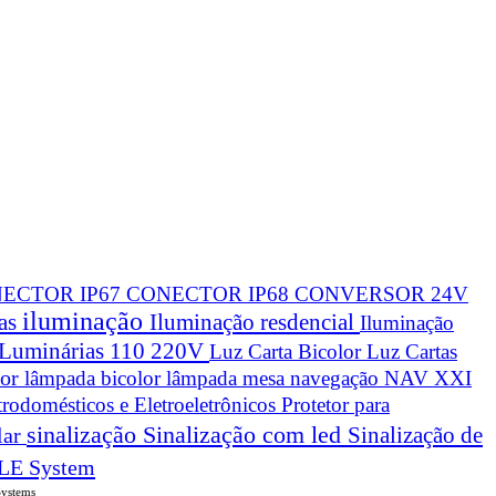
ECTOR IP67
CONECTOR IP68
CONVERSOR 24V
iluminação
cas
Iluminação resdencial
Iluminação
Luminárias 110 220V
Luz Carta Bicolor
Luz Cartas
lor
lâmpada bicolor
lâmpada mesa navegação
NAV XXI
trodomésticos e Eletroeletrônicos
Protetor para
sinalização
Sinalização com led
Sinalização de
lar
LE System
Systems