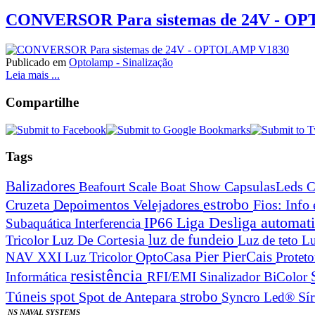
CONVERSOR Para sistemas de 24V - O
Publicado em
Optolamp - Sinalização
Leia mais ...
Compartilhe
Tags
Balizadores
Beafourt Scale
Boat Show
CapsulasLeds
C
estrobo
Cruzeta
Depoimentos Velejadores
Fios: Info
Liga Desliga automa
IP66
Subaquática
Interferencia
Luz De Cortesia
luz de fundeio
Tricolor
Luz de teto
Lu
Pier
PierCais
OptoCasa
NAV XXI Luz Tricolor
Protet
resistência
Informática
RFI/EMI
Sinalizador BiColor
spot
strobo
Túneis
Spot de Antepara
Syncro Led®
Sí
NS NAVAL SYSTEMS