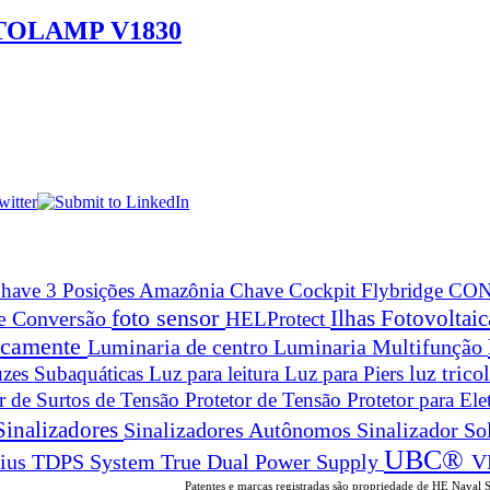
PTOLAMP V1830
have 3 Posições Amazônia
Chave Cockpit Flybridge
CON
foto sensor
Ilhas Fotovoltai
 e Conversão
HELProtect
ticamente
Luminaria de centro
Luminaria Multifunção
zes Subaquáticas
Luz para leitura
Luz para Piers
luz trico
or de Surtos de Tensão
Protetor de Tensão
Protetor para Ele
Sinalizadores
Sinalizadores Autônomos
Sinalizador So
UBC®
True Dual Power Supply
V
rius
TDPS System
Patentes e marcas registradas são propriedade de HE Naval 