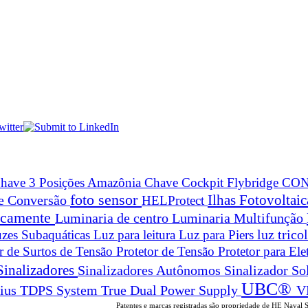
have 3 Posições Amazônia
Chave Cockpit Flybridge
CON
foto sensor
Ilhas Fotovoltai
 e Conversão
HELProtect
ticamente
Luminaria de centro
Luminaria Multifunção
zes Subaquáticas
Luz para leitura
Luz para Piers
luz trico
or de Surtos de Tensão
Protetor de Tensão
Protetor para Ele
Sinalizadores
Sinalizadores Autônomos
Sinalizador So
UBC®
True Dual Power Supply
V
rius
TDPS System
Patentes e marcas registradas são propriedade de HE Naval 