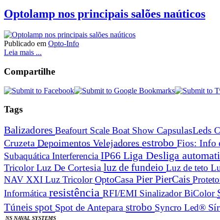
Optolamp nos principais salões naúticos
Publicado em
Opto-Info
Leia mais ...
Compartilhe
Tags
Balizadores
Beafourt Scale
Boat Show
CapsulasLeds
C
estrobo
Cruzeta
Depoimentos Velejadores
Fios: Info
Liga Desliga automa
IP66
Subaquática
Interferencia
Luz De Cortesia
luz de fundeio
Tricolor
Luz de teto
Lu
Pier
PierCais
OptoCasa
NAV XXI Luz Tricolor
Protet
resistência
Informática
RFI/EMI
Sinalizador BiColor
spot
strobo
Túneis
Spot de Antepara
Syncro Led®
Sí
NS NAVAL SYSTEMS