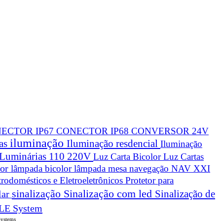
ECTOR IP67
CONECTOR IP68
CONVERSOR 24V
iluminação
cas
Iluminação resdencial
Iluminação
Luminárias 110 220V
Luz Carta Bicolor
Luz Cartas
lor
lâmpada bicolor
lâmpada mesa navegação
NAV XXI
trodomésticos e Eletroeletrônicos
Protetor para
sinalização
Sinalização com led
Sinalização de
lar
LE System
Systems