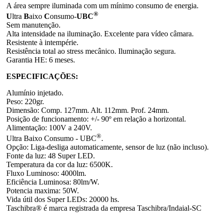
A área sempre iluminada com um mínimo consumo de energia.
®
U
ltra
B
aixo
C
onsumo-
UBC
Sem manutenção.
Alta intensidade na iluminação. Excelente para vídeo câmara.
Resistente à intempérie.
Resistência total ao stress mecânico. Iluminação segura.
Garantia HE: 6 meses.
ESPECIFICAÇÕES:
Alumínio injetado.
Peso: 220gr.
Dimensão: Comp. 127mm. Alt. 112mm. Prof. 24mm.
Posição de funcionamento: +/- 90º em relação a horizontal.
Alimentação: 100V a 240V.
®
Ultra Baixo Consumo - UBC
.
Opção: Liga-desliga automaticamente, sensor de luz (não incluso).
Fonte da luz: 48 Super LED.
Temperatura da cor da luz: 6500K.
Fluxo Luminoso: 4000lm.
Eficiência Luminosa: 80lm/W.
Potencia maxima: 50W.
Vida útil dos Super LEDs: 20000 hs.
Taschibra® é marca registrada da empresa Taschibra/Indaial-SC