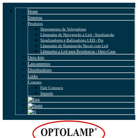
Home
Empresa
Produtos
Depoimento de Velejadores
Lâmpadas de Navegação a Led - Sinalização
Sinalizadores e Balizadores LED - Pro
Lâmpadas de Iluminação Naval com Led
Lâmpadas a Led para Residencia - Opto-Casa
Opto-Info
Lançamentos
Distribuidores
Links
Contato
Fale Conosco
Suporte