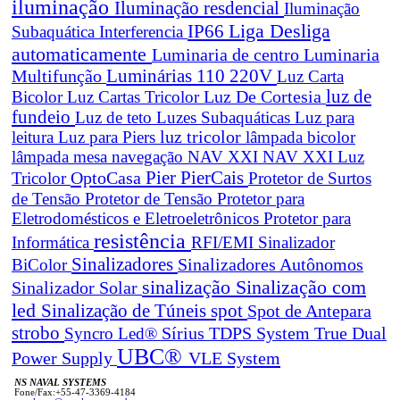
iluminação
Iluminação resdencial
Iluminação
Liga Desliga
IP66
Subaquática
Interferencia
automaticamente
Luminaria de centro
Luminaria
Luminárias 110 220V
Multifunção
Luz Carta
Luz De Cortesia
luz de
Bicolor
Luz Cartas Tricolor
fundeio
Luz de teto
Luzes Subaquáticas
Luz para
leitura
Luz para Piers
luz tricolor
lâmpada bicolor
lâmpada mesa navegação
NAV XXI
NAV XXI Luz
Pier
PierCais
OptoCasa
Tricolor
Protetor de Surtos
de Tensão
Protetor de Tensão
Protetor para
Eletrodomésticos e Eletroeletrônicos
Protetor para
resistência
Informática
RFI/EMI
Sinalizador
Sinalizadores
BiColor
Sinalizadores Autônomos
sinalização
Sinalização com
Sinalizador Solar
led
spot
Sinalização de Túneis
Spot de Antepara
strobo
True Dual
Syncro Led®
Sírius
TDPS System
UBC®
Power Supply
VLE System
NS NAVAL SYSTEMS
Fone/Fax:+55-47-3369-4184