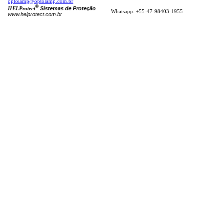
optolamp@optolamp.com.br
®
Sistemas de Proteção
HELProtect
Whatsapp: +55-47-98403-1955
www.helprotect.com.br