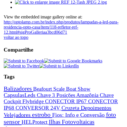
View the embedded image gallery online at:
http://optolamp.com.br/index.php/produtos/lampadas-a-led-para-
residencia-opto-casa/item/118-refletor-ref-
12.html#sigProGalleriaa3bcd06d71
voltar ao topo
Compartilhe
Tags
Balizadores
Beafourt Scale
Boat Show
CapsulasLeds
Chave 3 Posições Amazônia
Chave
Cockpit Flybridge
CONECTOR IP67
CONECTOR
Cruzeta
Depoimentos
IP68
CONVERSOR 24V
estrobo
foto
Velejadores
Fios: Info e Conversão
sensor
Ilhas Fotovoltaicas
HELProtect