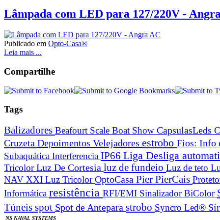
Lâmpada com LED para 127/220V - Angr
Publicado em
Opto-Casa®
Leia mais ...
Compartilhe
Tags
Balizadores
Beafourt Scale
Boat Show
CapsulasLeds
C
estrobo
Cruzeta
Depoimentos Velejadores
Fios: Info
Liga Desliga automa
IP66
Subaquática
Interferencia
Luz De Cortesia
luz de fundeio
Tricolor
Luz de teto
Lu
Pier
PierCais
OptoCasa
NAV XXI Luz Tricolor
Protet
resistência
Informática
RFI/EMI
Sinalizador BiColor
spot
strobo
Túneis
Spot de Antepara
Syncro Led®
Sí
NS NAVAL SYSTEMS