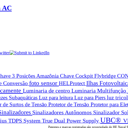
a AC
have 3 Posições Amazônia
Chave Cockpit Flybridge
CON
foto sensor
Ilhas Fotovoltai
 e Conversão
HELProtect
ticamente
Luminaria de centro
Luminaria Multifunção
zes Subaquáticas
Luz para leitura
Luz para Piers
luz trico
or de Surtos de Tensão
Protetor de Tensão
Protetor para Ele
Sinalizadores
Sinalizadores Autônomos
Sinalizador So
UBC®
True Dual Power Supply
V
rius
TDPS System
Patentes e marcas registradas são propriedade de HE Naval 