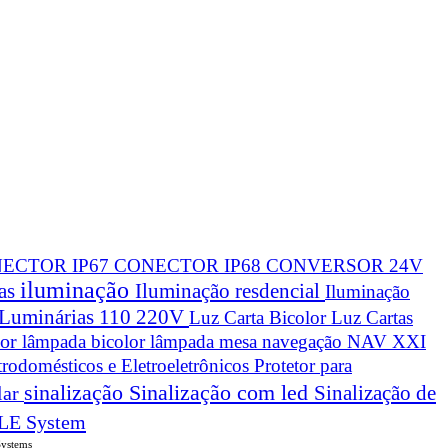
ECTOR IP67
CONECTOR IP68
CONVERSOR 24V
iluminação
cas
Iluminação resdencial
Iluminação
Luminárias 110 220V
Luz Carta Bicolor
Luz Cartas
lor
lâmpada bicolor
lâmpada mesa navegação
NAV XXI
trodomésticos e Eletroeletrônicos
Protetor para
sinalização
Sinalização com led
Sinalização de
lar
LE System
Systems