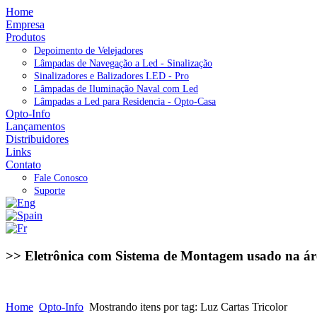
Home
Empresa
Produtos
Depoimento de Velejadores
Lâmpadas de Navegação a Led - Sinalização
Sinalizadores e Balizadores LED - Pro
Lâmpadas de Iluminação Naval com Led
Lâmpadas a Led para Residencia - Opto-Casa
Opto-Info
Lançamentos
Distribuidores
Links
Contato
Fale Conosco
Suporte
>> Eletrônica com Sistema de Montagem usado na ár
Home
Opto-Info
Mostrando itens por tag: Luz Cartas Tricolor