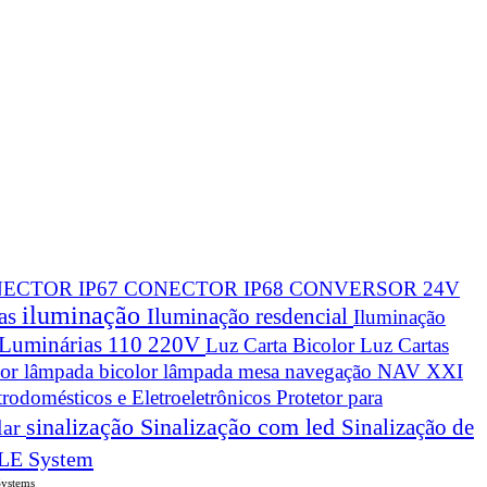
ECTOR IP67
CONECTOR IP68
CONVERSOR 24V
iluminação
cas
Iluminação resdencial
Iluminação
Luminárias 110 220V
Luz Carta Bicolor
Luz Cartas
lor
lâmpada bicolor
lâmpada mesa navegação
NAV XXI
trodomésticos e Eletroeletrônicos
Protetor para
sinalização
Sinalização com led
Sinalização de
lar
LE System
Systems