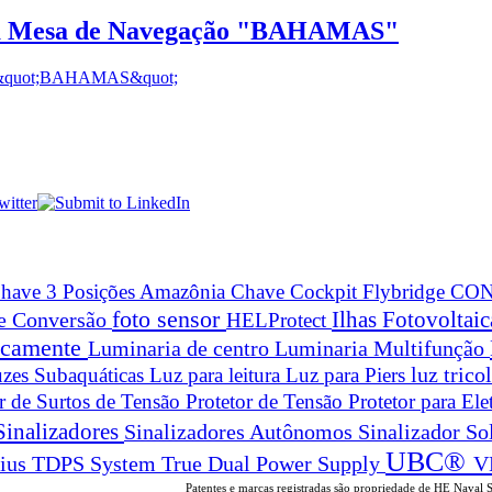
Mesa de Navegação "BAHAMAS"
have 3 Posições Amazônia
Chave Cockpit Flybridge
CON
foto sensor
Ilhas Fotovoltai
 e Conversão
HELProtect
ticamente
Luminaria de centro
Luminaria Multifunção
zes Subaquáticas
Luz para leitura
Luz para Piers
luz trico
or de Surtos de Tensão
Protetor de Tensão
Protetor para Ele
Sinalizadores
Sinalizadores Autônomos
Sinalizador So
UBC®
True Dual Power Supply
V
rius
TDPS System
Patentes e marcas registradas são propriedade de HE Naval 