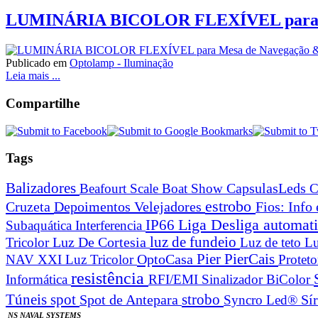
LUMINÁRIA BICOLOR FLEXÍVEL para 
Publicado em
Optolamp - Iluminação
Leia mais ...
Compartilhe
Tags
Balizadores
Beafourt Scale
Boat Show
CapsulasLeds
C
estrobo
Cruzeta
Depoimentos Velejadores
Fios: Info
Liga Desliga automa
IP66
Subaquática
Interferencia
Luz De Cortesia
luz de fundeio
Tricolor
Luz de teto
Lu
Pier
PierCais
OptoCasa
NAV XXI Luz Tricolor
Protet
resistência
Informática
RFI/EMI
Sinalizador BiColor
spot
strobo
Túneis
Spot de Antepara
Syncro Led®
Sí
NS NAVAL SYSTEMS