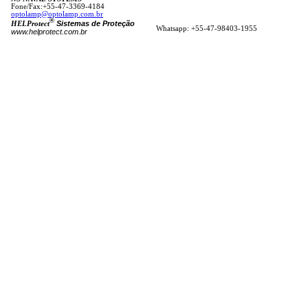
Fone/Fax:+55-47-3369-4184
optolamp@optolamp.com.br
®
Sistemas de Proteção
HELProtect
Whatsapp: +55-47-98403-1955
www.helprotect.com.br