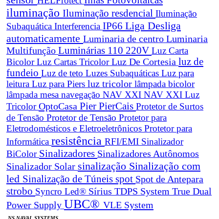
HELProtect
iluminação
Iluminação resdencial
Iluminação
Liga Desliga
IP66
Subaquática
Interferencia
automaticamente
Luminaria de centro
Luminaria
Luminárias 110 220V
Multifunção
Luz Carta
Luz De Cortesia
luz de
Bicolor
Luz Cartas Tricolor
fundeio
Luz de teto
Luzes Subaquáticas
Luz para
leitura
Luz para Piers
luz tricolor
lâmpada bicolor
lâmpada mesa navegação
NAV XXI
NAV XXI Luz
Pier
PierCais
OptoCasa
Tricolor
Protetor de Surtos
de Tensão
Protetor de Tensão
Protetor para
Eletrodomésticos e Eletroeletrônicos
Protetor para
resistência
Informática
RFI/EMI
Sinalizador
Sinalizadores
BiColor
Sinalizadores Autônomos
sinalização
Sinalização com
Sinalizador Solar
led
spot
Sinalização de Túneis
Spot de Antepara
strobo
True Dual
Syncro Led®
Sírius
TDPS System
UBC®
Power Supply
VLE System
NS NAVAL SYSTEMS