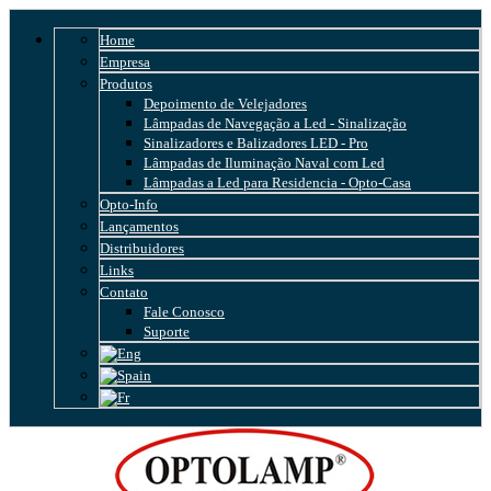
Home
Empresa
Produtos
Depoimento de Velejadores
Lâmpadas de Navegação a Led - Sinalização
Sinalizadores e Balizadores LED - Pro
Lâmpadas de Iluminação Naval com Led
Lâmpadas a Led para Residencia - Opto-Casa
Opto-Info
Lançamentos
Distribuidores
Links
Contato
Fale Conosco
Suporte