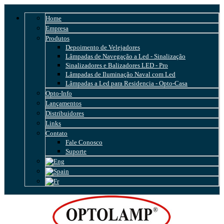
Home
Empresa
Produtos
Depoimento de Velejadores
Lâmpadas de Navegação a Led - Sinalização
Sinalizadores e Balizadores LED - Pro
Lâmpadas de Iluminação Naval com Led
Lâmpadas a Led para Residencia - Opto-Casa
Opto-Info
Lançamentos
Distribuidores
Links
Contato
Fale Conosco
Suporte