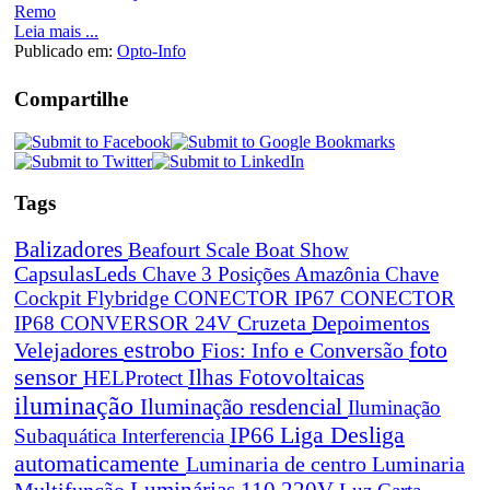
Leia mais ...
Publicado em:
Opto-Info
Compartilhe
Tags
Balizadores
Beafourt Scale
Boat Show
CapsulasLeds
Chave 3 Posições Amazônia
Chave
Cockpit Flybridge
CONECTOR IP67
CONECTOR
Cruzeta
Depoimentos
IP68
CONVERSOR 24V
estrobo
foto
Velejadores
Fios: Info e Conversão
sensor
Ilhas Fotovoltaicas
HELProtect
iluminação
Iluminação resdencial
Iluminação
Liga Desliga
IP66
Subaquática
Interferencia
automaticamente
Luminaria de centro
Luminaria
Luminárias 110 220V