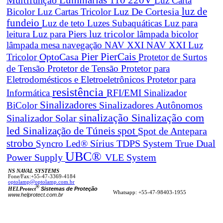
Multifunção
Luz Carta
Luz De Cortesia
luz de
Bicolor
Luz Cartas Tricolor
fundeio
Luz de teto
Luzes Subaquáticas
Luz para
leitura
Luz para Piers
luz tricolor
lâmpada bicolor
lâmpada mesa navegação
NAV XXI
NAV XXI Luz
Pier
PierCais
OptoCasa
Tricolor
Protetor de Surtos
de Tensão
Protetor de Tensão
Protetor para
Eletrodomésticos e Eletroeletrônicos
Protetor para
resistência
Informática
RFI/EMI
Sinalizador
Sinalizadores
BiColor
Sinalizadores Autônomos
sinalização
Sinalização com
Sinalizador Solar
led
spot
Sinalização de Túneis
Spot de Antepara
strobo
True Dual
Syncro Led®
Sírius
TDPS System
UBC®
Power Supply
VLE System
NS NAVAL SYSTEMS
Fone/Fax:+55-47-3369-4184
optolamp@optolamp.com.br
®
Sistemas de Proteção
HELProtect
Whatsapp: +55-47-98403-1955
www.helprotect.com.br