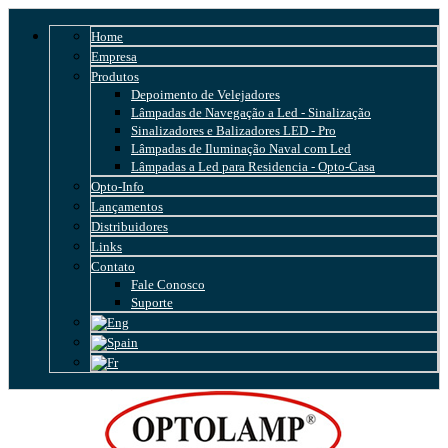
Home
Empresa
Produtos
Depoimento de Velejadores
Lâmpadas de Navegação a Led - Sinalização
Sinalizadores e Balizadores LED - Pro
Lâmpadas de Iluminação Naval com Led
Lâmpadas a Led para Residencia - Opto-Casa
Opto-Info
Lançamentos
Distribuidores
Links
Contato
Fale Conosco
Suporte