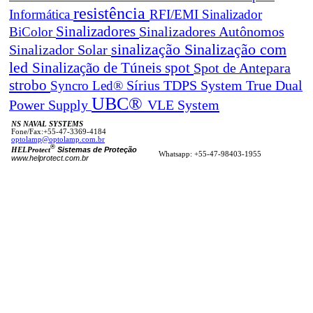
resistência
Informática
RFI/EMI
Sinalizador
Sinalizadores
BiColor
Sinalizadores Autônomos
sinalização
Sinalização com
Sinalizador Solar
led
spot
Sinalização de Túneis
Spot de Antepara
strobo
True Dual
Syncro Led®
Sírius
TDPS System
UBC®
Power Supply
VLE System
NS NAVAL SYSTEMS
Fone/Fax:+55-47-3369-4184
optolamp@optolamp.com.br
®
Sistemas de Proteção
HELProtect
Whatsapp: +55-47-98403-1955
www.helprotect.com.br