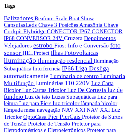
Tags
Balizadores
Beafourt Scale
Boat Show
CapsulasLeds
Chave 3 Posições Amazônia
Chave
Cockpit Flybridge
CONECTOR IP67
CONECTOR
Cruzeta
Depoimentos
IP68
CONVERSOR 24V
estrobo
foto
Velejadores
Fios: Info e Conversão
sensor
Ilhas Fotovoltaicas
HELProtect
iluminação
Iluminação resdencial
Iluminação
Liga Desliga
IP66
Subaquática
Interferencia
automaticamente
Luminaria de centro
Luminaria
Luminárias 110 220V
Multifunção
Luz Carta
Luz De Cortesia
luz de
Bicolor
Luz Cartas Tricolor
fundeio
Luz de teto
Luzes Subaquáticas
Luz para
leitura
Luz para Piers
luz tricolor
lâmpada bicolor
lâmpada mesa navegação
NAV XXI
NAV XXI Luz
Pier
PierCais
OptoCasa
Tricolor
Protetor de Surtos
de Tensão
Protetor de Tensão
Protetor para
Eletrodomésticos e Eletroeletrônicos
Protetor para