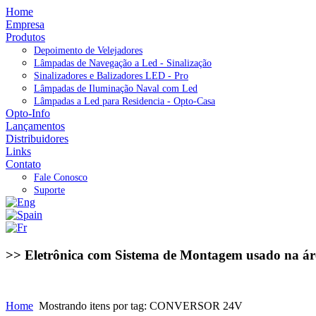
Home
Empresa
Produtos
Depoimento de Velejadores
Lâmpadas de Navegação a Led - Sinalização
Sinalizadores e Balizadores LED - Pro
Lâmpadas de Iluminação Naval com Led
Lâmpadas a Led para Residencia - Opto-Casa
Opto-Info
Lançamentos
Distribuidores
Links
Contato
Fale Conosco
Suporte
>> Eletrônica com Sistema de Montagem usado na ár
Home
Mostrando itens por tag: CONVERSOR 24V