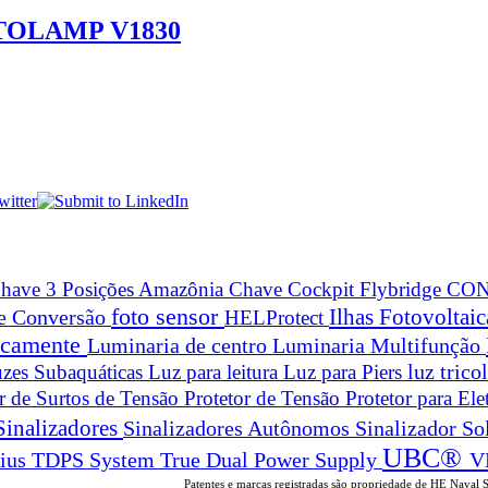
PTOLAMP V1830
have 3 Posições Amazônia
Chave Cockpit Flybridge
CON
foto sensor
Ilhas Fotovoltai
 e Conversão
HELProtect
ticamente
Luminaria de centro
Luminaria Multifunção
zes Subaquáticas
Luz para leitura
Luz para Piers
luz trico
or de Surtos de Tensão
Protetor de Tensão
Protetor para Ele
Sinalizadores
Sinalizadores Autônomos
Sinalizador So
UBC®
True Dual Power Supply
V
rius
TDPS System
Patentes e marcas registradas são propriedade de HE Naval 