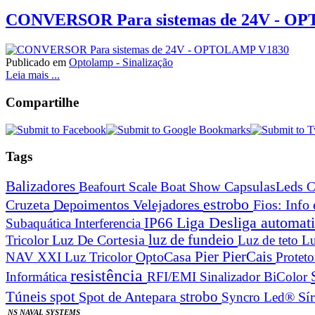
CONVERSOR Para sistemas de 24V - O
Publicado em
Optolamp - Sinalização
Leia mais ...
Compartilhe
Tags
Balizadores
Beafourt Scale
Boat Show
CapsulasLeds
C
estrobo
Cruzeta
Depoimentos Velejadores
Fios: Info
Liga Desliga automa
IP66
Subaquática
Interferencia
Luz De Cortesia
luz de fundeio
Tricolor
Luz de teto
Lu
Pier
PierCais
OptoCasa
NAV XXI Luz Tricolor
Protet
resistência
Informática
RFI/EMI
Sinalizador BiColor
spot
strobo
Túneis
Spot de Antepara
Syncro Led®
Sí
NS NAVAL SYSTEMS