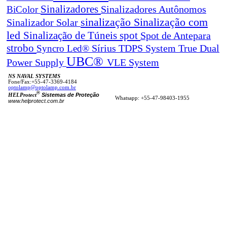
Sinalizadores
BiColor
Sinalizadores Autônomos
sinalização
Sinalização com
Sinalizador Solar
led
spot
Sinalização de Túneis
Spot de Antepara
strobo
True Dual
Syncro Led®
Sírius
TDPS System
UBC®
Power Supply
VLE System
NS NAVAL SYSTEMS
Fone/Fax:+55-47-3369-4184
optolamp@optolamp.com.br
®
Sistemas de Proteção
HELProtect
Whatsapp: +55-47-98403-1955
www.helprotect.com.br