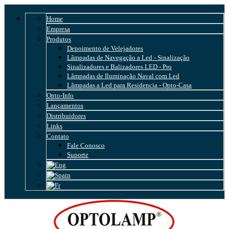
Home
Empresa
Produtos
Depoimento de Velejadores
Lâmpadas de Navegação a Led - Sinalização
Sinalizadores e Balizadores LED - Pro
Lâmpadas de Iluminação Naval com Led
Lâmpadas a Led para Residencia - Opto-Casa
Opto-Info
Lançamentos
Distribuidores
Links
Contato
Fale Conosco
Suporte