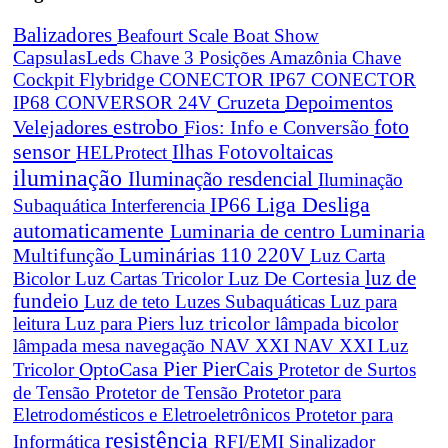
Balizadores
Beafourt Scale
Boat Show
CapsulasLeds
Chave 3 Posições Amazônia
Chave
Cockpit Flybridge
CONECTOR IP67
CONECTOR
Cruzeta
Depoimentos
IP68
CONVERSOR 24V
estrobo
foto
Velejadores
Fios: Info e Conversão
sensor
Ilhas Fotovoltaicas
HELProtect
iluminação
Iluminação resdencial
Iluminação
Liga Desliga
IP66
Subaquática
Interferencia
automaticamente
Luminaria de centro
Luminaria
Luminárias 110 220V
Multifunção
Luz Carta
Luz De Cortesia
luz de
Bicolor
Luz Cartas Tricolor
fundeio
Luz de teto
Luzes Subaquáticas
Luz para
leitura
Luz para Piers
luz tricolor
lâmpada bicolor
lâmpada mesa navegação
NAV XXI
NAV XXI Luz
Pier
PierCais
OptoCasa
Tricolor
Protetor de Surtos
de Tensão
Protetor de Tensão
Protetor para
Eletrodomésticos e Eletroeletrônicos
Protetor para
resistência
Informática
RFI/EMI
Sinalizador