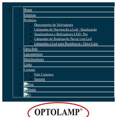
Home
Empresa
Produtos
Depoimento de Velejadores
Lâmpadas de Navegação a Led - Sinalização
Sinalizadores e Balizadores LED - Pro
Lâmpadas de Iluminação Naval com Led
Lâmpadas a Led para Residencia - Opto-Casa
Opto-Info
Lançamentos
Distribuidores
Links
Contato
Fale Conosco
Suporte