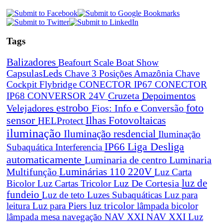
Tags
Balizadores
Beafourt Scale
Boat Show
CapsulasLeds
Chave 3 Posições Amazônia
Chave
Cockpit Flybridge
CONECTOR IP67
CONECTOR
Cruzeta
Depoimentos
IP68
CONVERSOR 24V
estrobo
foto
Velejadores
Fios: Info e Conversão
sensor
Ilhas Fotovoltaicas
HELProtect
iluminação
Iluminação resdencial
Iluminação
Liga Desliga
IP66
Subaquática
Interferencia
automaticamente
Luminaria de centro
Luminaria
Luminárias 110 220V
Multifunção
Luz Carta
Luz De Cortesia
luz de
Bicolor
Luz Cartas Tricolor
fundeio
Luz de teto
Luzes Subaquáticas
Luz para
leitura
Luz para Piers
luz tricolor
lâmpada bicolor
lâmpada mesa navegação
NAV XXI
NAV XXI Luz