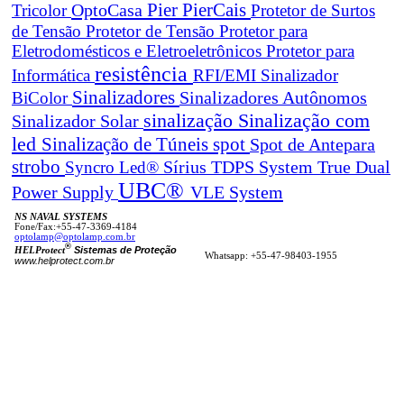
Pier
PierCais
OptoCasa
Tricolor
Protetor de Surtos
de Tensão
Protetor de Tensão
Protetor para
Eletrodomésticos e Eletroeletrônicos
Protetor para
resistência
Informática
RFI/EMI
Sinalizador
Sinalizadores
BiColor
Sinalizadores Autônomos
sinalização
Sinalização com
Sinalizador Solar
led
spot
Sinalização de Túneis
Spot de Antepara
strobo
True Dual
Syncro Led®
Sírius
TDPS System
UBC®
Power Supply
VLE System
NS NAVAL SYSTEMS
Fone/Fax:+55-47-3369-4184
optolamp@optolamp.com.br
®
Sistemas de Proteção
HELProtect
Whatsapp: +55-47-98403-1955
www.helprotect.com.br