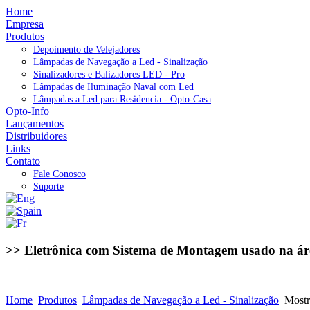
Home
Empresa
Produtos
Depoimento de Velejadores
Lâmpadas de Navegação a Led - Sinalização
Sinalizadores e Balizadores LED - Pro
Lâmpadas de Iluminação Naval com Led
Lâmpadas a Led para Residencia - Opto-Casa
Opto-Info
Lançamentos
Distribuidores
Links
Contato
Fale Conosco
Suporte
>> Eletrônica com Sistema de Montagem usado na ár
Home
Produtos
Lâmpadas de Navegação a Led - Sinalização
Mostr