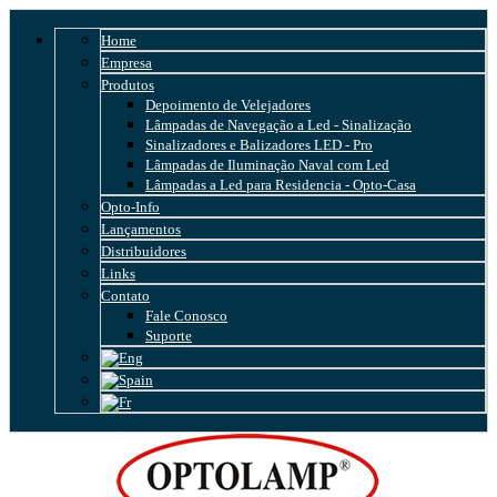
Home
Empresa
Produtos
Depoimento de Velejadores
Lâmpadas de Navegação a Led - Sinalização
Sinalizadores e Balizadores LED - Pro
Lâmpadas de Iluminação Naval com Led
Lâmpadas a Led para Residencia - Opto-Casa
Opto-Info
Lançamentos
Distribuidores
Links
Contato
Fale Conosco
Suporte