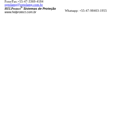
Fone/Fax:+55-47-3369-4184
optolamp@optolamp.com.br
®
Sistemas de Proteção
HELProtect
Whatsapp: +55-47-98403-1955
www.helprotect.com.br