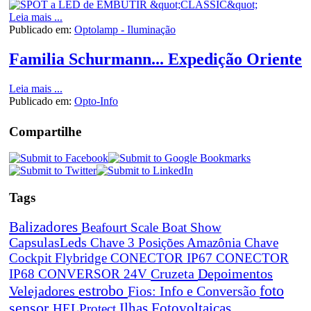
Leia mais ...
Publicado em:
Optolamp - Iluminação
Familia Schurmann... Expedição Oriente
Leia mais ...
Publicado em:
Opto-Info
Compartilhe
Tags
Balizadores
Beafourt Scale
Boat Show
CapsulasLeds
Chave 3 Posições Amazônia
Chave
Cockpit Flybridge
CONECTOR IP67
CONECTOR
Cruzeta
Depoimentos
IP68
CONVERSOR 24V
estrobo
foto
Velejadores
Fios: Info e Conversão
sensor
Ilhas Fotovoltaicas
HELProtect