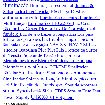
iluminação
Iluminação resdencial
Iluminação
Liga Desliga
IP66
Subaquática
Interferencia
automaticamente
Luminaria de centro
Luminaria
Luminárias 110 220V
Multifunção
Luz Carta
Luz De Cortesia
luz de
Bicolor
Luz Cartas Tricolor
fundeio
Luz de teto
Luzes Subaquáticas
Luz para
leitura
Luz para Piers
luz tricolor
lâmpada bicolor
lâmpada mesa navegação
NAV XXI
NAV XXI Luz
Pier
PierCais
OptoCasa
Tricolor
Protetor de Surtos
de Tensão
Protetor de Tensão
Protetor para
Eletrodomésticos e Eletroeletrônicos
Protetor para
resistência
Informática
RFI/EMI
Sinalizador
Sinalizadores
BiColor
Sinalizadores Autônomos
sinalização
Sinalização com
Sinalizador Solar
led
spot
Sinalização de Túneis
Spot de Antepara
strobo
True Dual
Syncro Led®
Sírius
TDPS System
UBC®
Power Supply
VLE System
NS NAVAL SYSTEMS