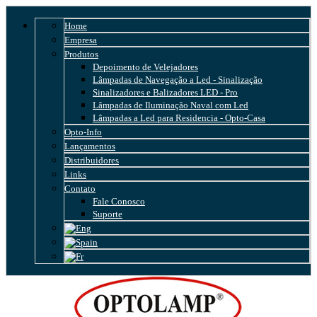
Home
Empresa
Produtos
Depoimento de Velejadores
Lâmpadas de Navegação a Led - Sinalização
Sinalizadores e Balizadores LED - Pro
Lâmpadas de Iluminação Naval com Led
Lâmpadas a Led para Residencia - Opto-Casa
Opto-Info
Lançamentos
Distribuidores
Links
Contato
Fale Conosco
Suporte