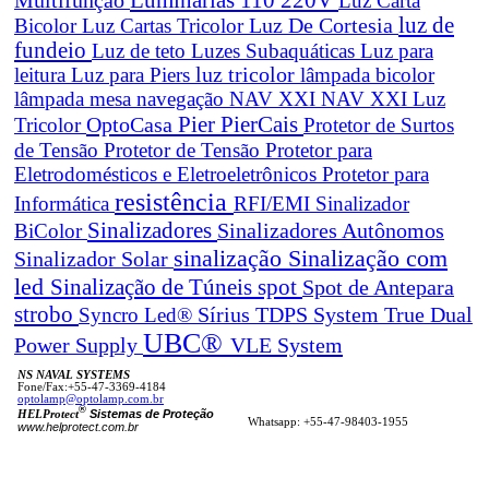
Multifunção
Luz Carta
Luz De Cortesia
luz de
Bicolor
Luz Cartas Tricolor
fundeio
Luz de teto
Luzes Subaquáticas
Luz para
leitura
Luz para Piers
luz tricolor
lâmpada bicolor
lâmpada mesa navegação
NAV XXI
NAV XXI Luz
Pier
PierCais
OptoCasa
Tricolor
Protetor de Surtos
de Tensão
Protetor de Tensão
Protetor para
Eletrodomésticos e Eletroeletrônicos
Protetor para
resistência
Informática
RFI/EMI
Sinalizador
Sinalizadores
BiColor
Sinalizadores Autônomos
sinalização
Sinalização com
Sinalizador Solar
led
spot
Sinalização de Túneis
Spot de Antepara
strobo
True Dual
Syncro Led®
Sírius
TDPS System
UBC®
Power Supply
VLE System
NS NAVAL SYSTEMS
Fone/Fax:+55-47-3369-4184
optolamp@optolamp.com.br
®
Sistemas de Proteção
HELProtect
Whatsapp: +55-47-98403-1955
www.helprotect.com.br