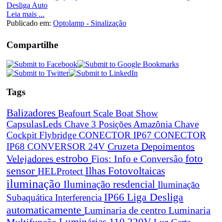
Leia mais ...
Publicado em:
Optolamp - Sinalização
Compartilhe
Tags
Balizadores
Beafourt Scale
Boat Show
CapsulasLeds
Chave 3 Posições Amazônia
Chave
Cockpit Flybridge
CONECTOR IP67
CONECTOR
Cruzeta
Depoimentos
IP68
CONVERSOR 24V
estrobo
foto
Velejadores
Fios: Info e Conversão
sensor
Ilhas Fotovoltaicas
HELProtect
iluminação
Iluminação resdencial
Iluminação
Liga Desliga
IP66
Subaquática
Interferencia
automaticamente
Luminaria de centro
Luminaria
Luminárias 110 220V