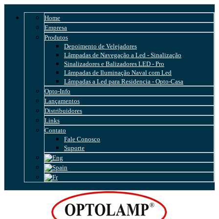
Home
Empresa
Produtos
Depoimento de Velejadores
Lâmpadas de Navegação a Led - Sinalização
Sinalizadores e Balizadores LED - Pro
Lâmpadas de Iluminação Naval com Led
Lâmpadas a Led para Residencia - Opto-Casa
Opto-Info
Lançamentos
Distribuidores
Links
Contato
Fale Conosco
Suporte