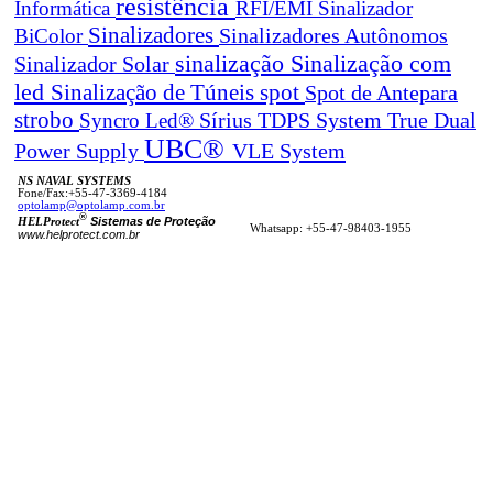
resistência
Informática
RFI/EMI
Sinalizador
Sinalizadores
BiColor
Sinalizadores Autônomos
sinalização
Sinalização com
Sinalizador Solar
led
spot
Sinalização de Túneis
Spot de Antepara
strobo
True Dual
Syncro Led®
Sírius
TDPS System
UBC®
Power Supply
VLE System
NS NAVAL SYSTEMS
Fone/Fax:+55-47-3369-4184
optolamp@optolamp.com.br
®
Sistemas de Proteção
HELProtect
Whatsapp: +55-47-98403-1955
www.helprotect.com.br