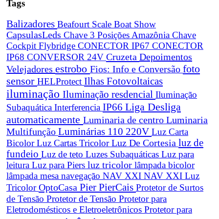
Tags
Balizadores
Beafourt Scale
Boat Show
CapsulasLeds
Chave 3 Posições Amazônia
Chave
Cockpit Flybridge
CONECTOR IP67
CONECTOR
Cruzeta
Depoimentos
IP68
CONVERSOR 24V
estrobo
foto
Velejadores
Fios: Info e Conversão
sensor
Ilhas Fotovoltaicas
HELProtect
iluminação
Iluminação resdencial
Iluminação
Liga Desliga
IP66
Subaquática
Interferencia
automaticamente
Luminaria de centro
Luminaria
Luminárias 110 220V
Multifunção
Luz Carta
Luz De Cortesia
luz de
Bicolor
Luz Cartas Tricolor
fundeio
Luz de teto
Luzes Subaquáticas
Luz para
leitura
Luz para Piers
luz tricolor
lâmpada bicolor
lâmpada mesa navegação
NAV XXI
NAV XXI Luz
Pier
PierCais
OptoCasa
Tricolor
Protetor de Surtos
de Tensão
Protetor de Tensão
Protetor para
Eletrodomésticos e Eletroeletrônicos
Protetor para