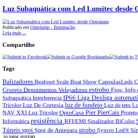
Luz Subaquática com Led Lumitec desde
Publicado em
Optolamp - Iluminação
Leia mais ...
Compartilhe
Tags
Balizadores
Beafourt Scale
Boat Show
CapsulasLeds
C
estrobo
Cruzeta
Depoimentos Velejadores
Fios: Info
Liga Desliga automa
IP66
Subaquática
Interferencia
Luz De Cortesia
luz de fundeio
Tricolor
Luz de teto
Lu
Pier
PierCais
OptoCasa
NAV XXI Luz Tricolor
Protet
resistência
Informática
RFI/EMI
Sinalizador BiColor
spot
strobo
Túneis
Spot de Antepara
Syncro Led®
Sí
NS NAVAL SYSTEMS