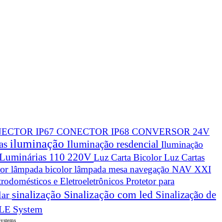
ECTOR IP67
CONECTOR IP68
CONVERSOR 24V
iluminação
cas
Iluminação resdencial
Iluminação
Luminárias 110 220V
Luz Carta Bicolor
Luz Cartas
lor
lâmpada bicolor
lâmpada mesa navegação
NAV XXI
trodomésticos e Eletroeletrônicos
Protetor para
sinalização
Sinalização com led
Sinalização de
lar
LE System
Systems