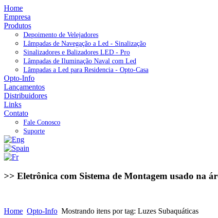
Home
Empresa
Produtos
Depoimento de Velejadores
Lâmpadas de Navegação a Led - Sinalização
Sinalizadores e Balizadores LED - Pro
Lâmpadas de Iluminação Naval com Led
Lâmpadas a Led para Residencia - Opto-Casa
Opto-Info
Lançamentos
Distribuidores
Links
Contato
Fale Conosco
Suporte
>> Eletrônica com Sistema de Montagem usado na ár
Home
Opto-Info
Mostrando itens por tag: Luzes Subaquáticas