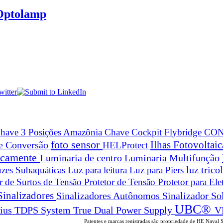
 Optolamp
have 3 Posições Amazônia
Chave Cockpit Flybridge
CON
foto sensor
Ilhas Fotovoltai
 e Conversão
HELProtect
ticamente
Luminaria de centro
Luminaria Multifunção
zes Subaquáticas
Luz para leitura
Luz para Piers
luz trico
or de Surtos de Tensão
Protetor de Tensão
Protetor para Ele
Sinalizadores
Sinalizadores Autônomos
Sinalizador So
UBC®
True Dual Power Supply
V
rius
TDPS System
Patentes e marcas registradas são propriedade de HE Naval 