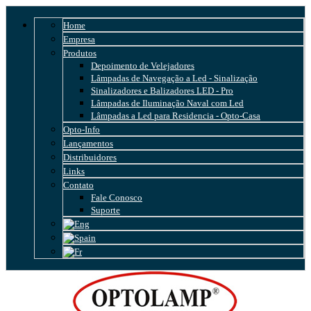
Home
Empresa
Produtos
Depoimento de Velejadores
Lâmpadas de Navegação a Led - Sinalização
Sinalizadores e Balizadores LED - Pro
Lâmpadas de Iluminação Naval com Led
Lâmpadas a Led para Residencia - Opto-Casa
Opto-Info
Lançamentos
Distribuidores
Links
Contato
Fale Conosco
Suporte