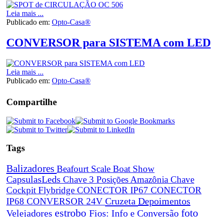
Leia mais ...
Publicado em:
Opto-Casa®
CONVERSOR para SISTEMA com LED
Leia mais ...
Publicado em:
Opto-Casa®
Compartilhe
Tags
Balizadores
Beafourt Scale
Boat Show
CapsulasLeds
Chave 3 Posições Amazônia
Chave
Cockpit Flybridge
CONECTOR IP67
CONECTOR
Cruzeta
Depoimentos
IP68
CONVERSOR 24V
estrobo
foto
Velejadores
Fios: Info e Conversão