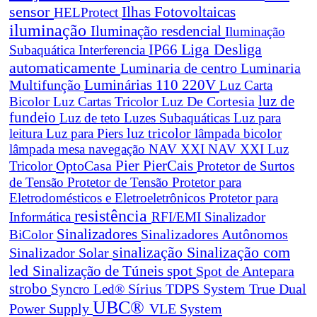
sensor
Ilhas Fotovoltaicas
HELProtect
iluminação
Iluminação resdencial
Iluminação
Liga Desliga
IP66
Subaquática
Interferencia
automaticamente
Luminaria de centro
Luminaria
Luminárias 110 220V
Multifunção
Luz Carta
Luz De Cortesia
luz de
Bicolor
Luz Cartas Tricolor
fundeio
Luz de teto
Luzes Subaquáticas
Luz para
leitura
Luz para Piers
luz tricolor
lâmpada bicolor
lâmpada mesa navegação
NAV XXI
NAV XXI Luz
Pier
PierCais
OptoCasa
Tricolor
Protetor de Surtos
de Tensão
Protetor de Tensão
Protetor para
Eletrodomésticos e Eletroeletrônicos
Protetor para
resistência
Informática
RFI/EMI
Sinalizador
Sinalizadores
BiColor
Sinalizadores Autônomos
sinalização
Sinalização com
Sinalizador Solar
led
spot
Sinalização de Túneis
Spot de Antepara
strobo
True Dual
Syncro Led®
Sírius
TDPS System
UBC®
Power Supply
VLE System