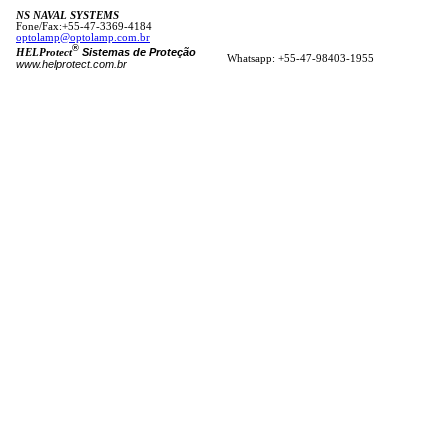
NS NAVAL SYSTEMS
Fone/Fax:+55-47-3369-4184
optolamp@optolamp.com.br
®
Sistemas de Proteção
HELProtect
Whatsapp: +55-47-98403-1955
www.helprotect.com.br